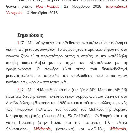
Governments»,
New Politics
,
12 Νοεμβρίου 2018.
International
Viewpoint
,
13 Νοεμβρίου 2018.
Σημειώσεις
1
[Σ.τ.Μ.:] «Coyotes» και «
Polleros
» ονομάζονται οι παράνομοι
διακινητές μεταναστών/ριών. Το
κογιότ
(που παραπέμπει φυσικά στο
γνωστό ζώο) είναι περισσότερο αυτός ο οποίος με την κατάλληλη
αμοιβή διαμεσολαβεί με τις αρχές και «ξεμπλέκει» με τη
γραφειοκρατία. Ο
πογιέρο
είναι αυτός που διακινεί/οδηγεί
μετανάστες/ριες, οι οποίοι/ες τον ακολουθούν από πίσω «σαν
κοτόπουλα», «pollo» στα ισπανικά.
2
[Σ.τ.Μ.:]
Η Mara Salvatrucha (συνήθως MS, Mara και MS-13)
είναι μια διεθνής ένωση εγκληματικών συμμοριών που ξεκίνησε στο
Λος Άντζελες
τη δεκαετία του 1980
και επεκτάθηκε σε άλλες περιοχές
των Ηνωμένων Πολιτειών, του Καναδά, του Μεξικού, της Βόρειας
Κεντρικής Αμερικής (Γουατεμάλα, Ελ Σαλβαδόρ, Ονδούρα) και στη
νότια Ευρώπη (στην Ιταλία και την Ισπανία).
Βλ.: «
Mara
Salvatrucha
»,
Wikipedia
, (ισπανικά)
και «
MS-13
»,
Wikipedia
,