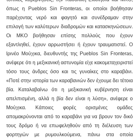
όπως
η
Pueblos Sin Fronteras, οι οποίοι βοήθησαν
παρέχοντας νερό
και φαγητ
ό
και
συνέδραμαν
στην
επιλογή των καλύτερων διαδρομών και κατασκηνώσεων.
Οι ΜΚΟ βοήθησαν επίσης πολλούς που έχουν
εξαντληθεί, έχουν αρρωστήσει ή έχουν τραυματιστεί. Ο
Ιρινέο Μούχικα
, διευθυντής
της
Pueblos Sin Fronteras,
ανέφερε ότι η μεξικανική αστυνομία είχε
κακομεταχειριστεί
τόσο τους άνδρες όσο και τις γυναίκες στο
καραβάνι
.
«Ποτέ στην ιστορία των
καραβανιών
δεν έχουμε δει τέτοια
βία. Καταλαβαίνω ότι η μεξικανική κυβέρνηση είναι
απελπισμένη, αλλά η βία δεν είναι η λύση»,
ανέφερε
ο
Μούχικα
. Κάποιες φορές
ορισμένες
ομάδες
απομακρύνονται
από το
καραβάνι
για να βρουν τον δικό
τους δρόμο ή να επωφεληθούν από τη διέλευση των
φορτηγών
με
ρυμουλκούμενα,
πάνω στα οποία