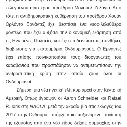
εκλεγμένου αριστερού προέδρου Μανουέλ Ζελάγια. Από
τότε, η αντιδημοκρατική κυβέρνηση του προέδρου Χουάν
Ορλάντο
Ε
ρνάντεζ έχει θεσπίσει ένα νεοφιλελεύθερο
μοντέλο
που έχει
αυξήσει
την οικονομική εξάρτηση από
τις Ηνωμένες Πολιτείες και έχει επιδεινώσει τις συνθήκες
διαβίωσης για εκατομμύρια
Ονδουριανούς
. Ο
Ε
ρνάντεζ
έχει επίσης ποινικοποιήσει τους διοργανωτές του
καραβανιού
που προσπάθησαν να
αντιμετωπίσουν την
ανθρωπιστική κρίση
στην οποία
ζουν όλοι οι
Ονδουριανοί
.
Σήμερα, μια νέα ηγετική ελίτ κυριαρχεί στην Κεντρική
Αμερική. Όπως έγραψαν οι Aaron Schneider και Rafael
R. Ioris στη
NACLA
, μετά την
ακραία
βία στις εκλογές του
2017
στην Ονδούρα
, υπήρξε «μια αυξανόμενη
παγίωση
της εξουσίας από ένα νέο είδος δεξιάς συμμαχίας στην