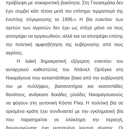
πρ
όβλεψη
με
σοκαριστική
β
ιαιότητα
.
Στη
Γουατεμάλα δεν
έχει
συμβεί
κάτι τέτοιο
μετά
το
ν
επίσημο
τερματισμό
της
ένοπλης σύγκρουσης το 1996.» Η βία εναντίον των
ηγετών των αγροτών δεν έχει ως στόχο μόνο να
τους
αποτρέψει να οργανωθούν
, αλλά και να αποτρέψει
επίσης
την πολιτική αμφισβήτηση της κυβέρνησης από τους
αγρότες.
Η
λαϊκή δημοκρατική εξέγερση εναντίον του
αυταρχικού καθεστώτος του Ντάνιελ Ορτέγκα στη
Νικαράγουα
που καταστάλθηκε
βίαια από την κυβέρνησή
του με συλλήψεις, βασανιστήρια και εκατοντάδες
θανάτους,
ανάγκασε
δεκάδες χιλιάδες Νικαραγουανούς
να φύγουν στη γειτονική Κόστα Ρίκα. Η πολιτική βία σε
ορισμένα κράτη έχει συνδυαστεί με την εγκληματική βία
που
παρατηρείται
σε ολόκληρη την περιοχή,
δημιουργώντας
ένα
εκτεταμέν
ο
λουτρό αίματος. Οι