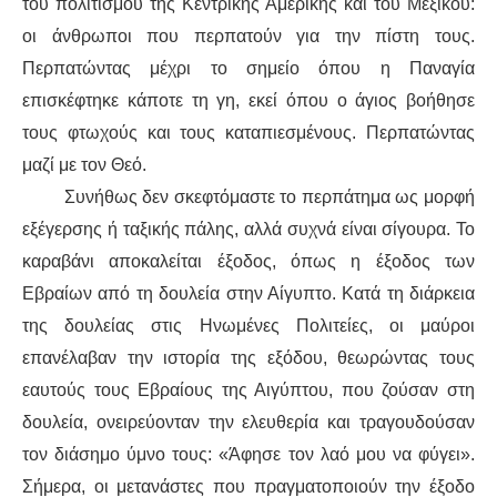
τ
ου πολιτισμού της Κεντρικής Αμερικής και του Μεξικού
:
οι άνθρωποι
που
περπατούν
για
την πίστη τους.
Περπατώντας μέχρι
το σημείο όπου
η Παναγία
επισκέφτηκε κάποτε τη γη,
εκεί
όπου ο άγιος βοήθησε
τους φτωχούς και
τους
καταπιεσμένους. Περπατώντας
μαζί
με το
ν
Θεό.
Συνήθως δεν σκ
εφτόμαστε
το περπάτημα ως μορφή
εξέγερσης ή ταξικής πάλης, αλλά συχνά είναι σίγουρα. Το
καραβάνι
αποκαλ
είται
έξοδος,
όπως η έξοδος των
Εβραίων από τη δουλεία στην Αίγυπτο. Κατά τη διάρκεια
της δουλείας στις Ηνωμένες Πολιτείες, οι μαύροι
επανέλαβαν
την ιστορία της εξόδου, θεωρώντας τους
εαυτούς τους
Εβραίους
της Αιγύπτου,
που ζούσαν
στη
δουλεία, ονειρεύοντ
αν
την ελευθερία και τραγουδούσαν
τον διάσημο ύμνο τους: «
Άφησε τον λαό μου να φύγει
».
Σήμερα, οι μετανάστες
που
πραγματοποιούν
την έξοδο