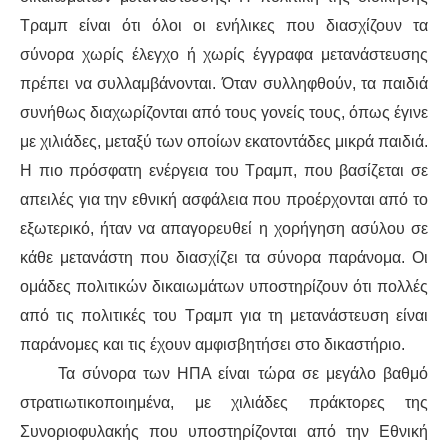
Τραμπ
είναι ότι όλοι οι ενήλικες που διασχίζουν τα
σύνορα χωρίς
έλεγχο
ή χωρίς έγγραφα μετανάστευσης
πρέπει να συλλ
αμβάνονται
. Όταν συλληφθούν, τα παιδιά
συνήθως διαχωρ
ίζονται
από τους γονείς τους, όπως
έγινε
με
χιλιάδες, μεταξύ των οποίων εκατοντάδες μικρά παιδιά.
Η
πιο πρόσφατ
η ενέργεια του Τραμπ
,
που βασίζεται
σ
ε
απειλές για την
εθνική ασφάλεια που προέρχονται από το
εξωτερικό, ήταν να απαγορευθεί
η χορήγηση ασύλου
σε
κάθε μετανάστη που διασχίζει τα σύνορα παράνομα. Οι
ομάδες πολιτικών δικαιωμάτων υποστηρίζουν ότι πολλές
από τις πολιτικές του Τραμπ
για τη
μετανάστευση είναι
παράνομες και τις
έχουν αμφισβητήσει
στο δικαστήριο.
Τα σύνορα των ΗΠΑ είναι τώρα σε μεγάλο βαθμό
στρατιωτικοποιημένα, με χιλιάδες πράκτορες τ
ης
Συνοριοφυλακής
που
υποστηρίζονται από την Εθνική