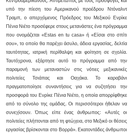
Κεντροαμερικανούς. Αντιμέτωπ
ος
με τους πρόσφυγες και
υπό την πίεση του
Αμερικανού
προέδρου Ντόναλντ
Τρ
αμπ
, ο
απερχόμενος
Πρόεδρος του Μεξικού
Ενρίκε
Πένια Νιέτο
προσέφερε στους μετανάστες ένα πρόγραμμα
που ονομάζεται «Estas en tu casa» ή «
Είσαι στο σπίτι
σου
», το οποίο θα παρέχει άσυλο,
άδεια εργασίας,
δελτία
ταυτότητας, ιατρική περίθαλψη και φοίτηση
σε σχολία
.
Ταυτόχρονα,
εξάρτησε
αυτό το
πρόγραμμα
από την
παραμονή των μεταναστών
στις νότιες μεξικανικές
πολιτείες
Τσιάπας
και
Οαχάκα
. Το
καραβάνι
πραγματοποίησε συναντήσεις για να συζητήσει την
προσφορά του
Ενρίκε Πένια Νιέτο
, η οποία απορρίφθηκε
από
το σύνολο της ομάδας
. Οι περισσότεροι ήθελαν να
συνεχίσουν. Όπως είπε ένας άνθρωπος: «Αυτ
ές οι
πολιτείες
πλήττονται
από τη φτώχεια, στο Μεξικό οι θέσεις
εργασίας
βρίσκονται στο Βορρά
». Εκατοντάδες
άνθρωποι