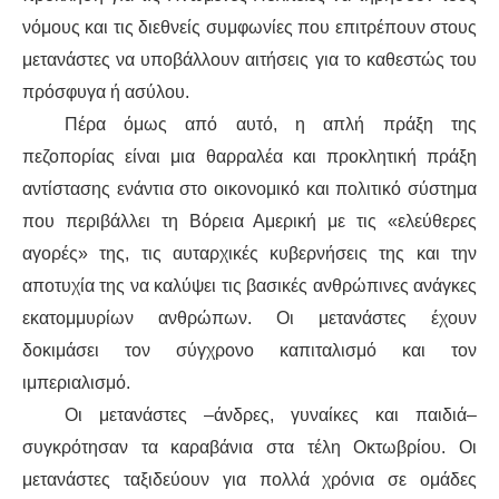
ΕΙΔΉΣΕΙΣ
νόμους και τις διεθνείς συμφωνίες που επιτρέπουν στους
ΑΝΑΚΟΙΝΏΣΕΙΣ
μετανάστες να υποβάλλουν
αιτήσεις
για το καθεστώς του
πρόσφυγα ή ασύλου.
ΝΕΟΛΑΊΑ
Πέρα όμως από αυτό, η απλή πράξη
της
πεζοπορίας
είναι μια θαρραλέα και προκλητική πράξη
ΑΝΤΙΦΑΣΙΣΤΙΚΌ
αντίστασης ενάντια στο οικονομικό και πολιτικό σύστημα
που περιβάλλει τη Βόρεια Αμερική με τις «ελεύθερες
ΑΝΤΙΡΑΤΣΙΣΤΙΚΌ
αγορές» της, τις αυταρχικές κυβερνήσεις της και την
ΓΥΝΑΙΚΕΊΟ
αποτυχία της να καλύψει τις βασικές ανθρώπινες ανάγκες
εκατομμυρίων
ανθρώπων
. Οι μετανάστες έχουν
LGBTQIA+
δοκιμάσει τον σύγχρονο καπιταλισμό και τον
ιμπεριαλισμό.
ΠΕΡΙΒΆΛΛΟΝ
Οι μετανάστες –άνδρες, γυναίκες και παιδιά–
ΚΙΝΉΜΑΤΑ ΠΌΛΗΣ
συγκρότησαν
τα
καραβάνια
στα τέλη Οκτωβρίου. Οι
μετανάστες
ταξιδεύουν
για πολλά χρόνια σε ομάδες