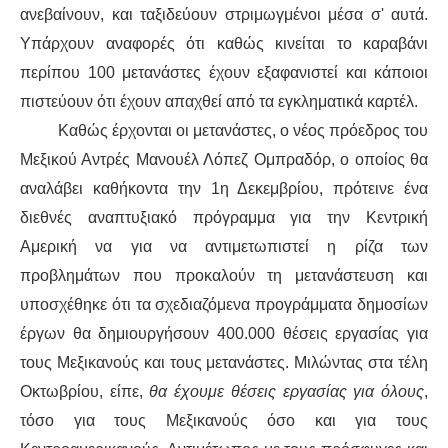
ανεβαίνουν
,
και ταξιδεύουν στριμωγμένοι μέσα σ' αυτά
.
Υπάρχουν αναφορές ότι καθώς
κινείται
το
καραβάνι
περίπου 100 μετανάστες έχουν εξαφανιστεί και κάποιοι
πιστεύουν ότι έχουν απαχθεί από τα εγκληματικά καρτέλ.
Καθώς
έρχονται οι μετανάστες, ο
νέος
πρόεδρος του
Μεξικού Αντρές Μανουέλ Λόπεζ Ομπρ
αδόρ
, ο οποίος θα
αναλάβει καθήκοντα την 1η Δεκεμβρίου, πρότεινε ένα
διεθνές αναπτυξιακό πρόγραμμα για την Κεντρική
Αμερική να
για να αντιμετωπιστεί η
ρίζα των
προβλημάτων
που προκαλούν
τη μετανάστευση
και
υποσχέθηκε ότι τα
σχεδιαζόμενα
προγράμματα δημοσίων
έργων θα δημιουργήσουν 400.000 θέσεις εργασίας για
τους
Μεξικανούς
και τους μετανάστες. Μιλώντας στα τέλη
Οκτωβρίου, είπε,
θα έχουμε θέσεις εργασίας για όλους
,
τόσο για τους Μεξικανούς όσο και για τους