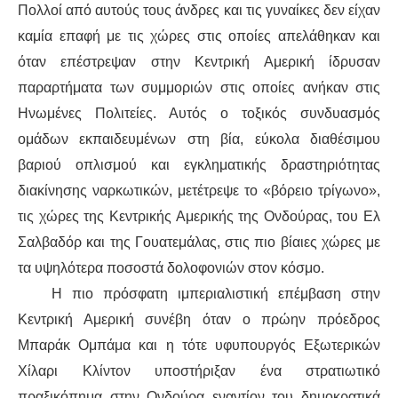
Πολλοί από αυτούς τους άνδρες και τις γυναίκες δεν είχαν
καμία επαφή με τις χώρες στις οποίες απελάθηκαν και
όταν επέστρεψαν στην Κεντρική Αμερική ίδρυσαν
παραρτήματα
των συμμοριών στις οποίες ανήκαν στις
Ηνωμένες Πολιτείες. Αυτός
ο
τοξικό
ς
συνδυασμός
ομάδων εκπαιδευμένων σ
τη
βία, εύκολα διαθέσιμ
ου
βαριού οπλισμού
και εγκληματική
ς
δραστηριότητα
ς
διακίνησης ναρκωτικών, μετέτρεψε
το «βόρειο τρίγωνο»,
τις χώρες της Κεντρικής Αμερικής της Ονδούρας, του Ελ
Σαλβαδόρ και της Γουατεμάλας,
στις
πιο βίαιες χώρες με
τα υψηλότερα ποσοστά δολοφονιών στον κόσμο.
Η πιο πρόσφατη ιμπεριαλιστική επέμβαση στην
Κεντρική Αμερική συνέβη όταν ο πρώην πρόεδρος
Μπαράκ Ομπάμα και η τότε υφυπουργός Εξωτερικών
Χίλαρι Κλίντον υποστήριξαν ένα στρατιωτικό
πραξικόπημα στην Ονδούρα εναντίον του δημοκρατικά