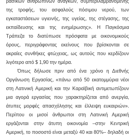
βασικών ανθρώπινων αναγκών, συμπεριλαμβανομένης
της τροφής, του ασφαλούς πόσιμου νερού, των
εγκαταστάσεων υγιεινής, της υγείας,
της στέγασης
, της
εκπαίδευσης και της ενημέρωσης». Η Παγκόσμια
Τράπεζα το
διατύπωσε
πρόσφατα
με
οικονομικ
ούς
όρους
, περιγράφοντας εκείνους που βρίσκονται σε
ακραίες συνθήκες φτώχειας,
ως αυτούς που κερδίζουν
λιγότερο από $ 1,90
την
ημέρα.
Όπως δήλωσε πριν από ένα χρόνο η Διεθνής
Οργάνωση Εργασίας, «πάνω από 50 εκατομμύρια νέοι
στη Λατινική Αμερική και την Καραϊβική αντιμετωπίζουν
μια αγορά εργασίας που χαρακτηρίζεται από ανεργία,
άτυπες μορφές απασχόλησης
και έλλειψη ευκαιριών».
Περίπου οι μισοί άνθρωποι στη Λατινική Αμερική
εργάζονται στην
άτυπη
οικονομία –
σ
την Κεντρική
Αμερική, το ποσοστό είναι μεταξύ 40 και 80%– δηλαδή οι