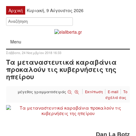
Αρχική
Κυριακή, 9 Αύγουστος 2026
Menu
Σάββατο, 24 Νοεμβρίου 2018 16:33
ΠΟΛΙΤΙΚΉ
Τα μεταναστευτικά καραβάνια
προκαλούν τις κυβερνήσεις της
ΚΙΝΗΤΟΠΟΙΉΣΕΙΣ
ηπείρου
ΕΙΔΉΣΕΙΣ
μέγεθος γραμματοσειράς
Εκτύπωση
E-mail
Το
σχόλιό σας
ΑΝΑΚΟΙΝΏΣΕΙΣ
ΑΝΑΛΎΣΕΙΣ
ΟΙΚΟΝΟΜΊΑ
Dan La Botz