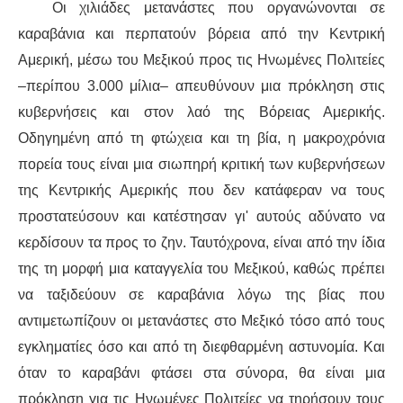
Οι χιλιάδες μετανάστες που οργανώνονται σε
καραβάνια
και περπατούν βόρεια από την Κεντρική
ΑΦΡΙΚΉ
Αμερική, μέσω του Μεξικού
προς
τις Ηνωμένες Πολιτείες
ΕΡΓΑΤΙΚΌ ΚΊΝΗΜΑ
–περίπου 3.000 μίλια–
απευθύνουν
μια πρόκληση στις
κυβερνήσεις και στον λαό της Βόρειας Αμερικής.
ΚΙΝΗΤΟΠΟΙΉΣΕΙΣ
Οδ
ηγημένη
από τη φτώχεια και τη βία, η μακροχρόνια
πορεία τους είναι μια σιωπηρή κριτική των κυβερνήσεων
ΕΙΔΉΣΕΙΣ
της Κεντρικής Αμερικής που δεν κατάφεραν να τους
προστατεύσουν και
κατέστησαν γι' αυτούς αδύνατο
να
ΑΝΑΚΟΙΝΏΣΕΙΣ
κερδίσουν τα προς το ζην. Ταυτόχρονα, είναι
από
την ίδια
ΑΝΑΛΎΣΕΙΣ
τη
ς τη
μορφή
μια
καταγγελία του Μεξικού, καθώς πρέπει
να ταξιδεύουν σε
καραβάνια
λόγω της βίας που
ΚΙΝΉΜΑΤΑ
αντιμετωπίζουν οι μετανάστες στο Μεξικό τόσο από τους
εγκληματίες όσο και από τη διεφθαρμένη αστυνομία. Και
ΚΙΝΗΤΟΠΟΙΉΣΕΙΣ
όταν το
καραβάνι
φτάσει στα σύνορα, θα είναι μια
πρόκληση
για
τις Ηνωμένες Πολιτείες να τηρήσουν τους