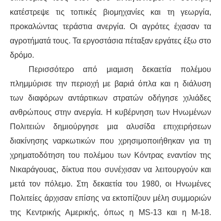
κατέστρεψε τις τοπικές βιομηχανίες και τη γεωργία,
προκαλώντας
τεράστια ανεργία. Οι αγρότες έχασαν
τα
αγροτήματά
τους.
Τα
εργοστάσια
πέταξαν
εργάτες
έξω στο
δρόμο.
Περισσότερο από μια
μιση
δεκαετία πολέμου
πλημμ
ύρισε
την περιοχή με βαριά όπλα και η διάλυση
των διαφόρων
αντάρτικων στρατών
οδήγησε χιλιάδες
ανθρώπους
στην ανεργία
. Η κυβέρνηση των Ηνωμένων
Πολιτειών δημιούργησε μια αλυσίδα επιχειρήσεων
διακίνησης ναρκωτικών που χρησιμοποιήθηκαν για τη
χρηματοδότηση του πολέμου τ
ων Κόντρας εναντίον της
Νικαράγουα
ς, δίκτυα που συνέχισαν να λειτουργούν
και
μετά τον πόλεμο. Στη δεκαετία του 1980, οι Ηνωμένες
Πολιτείες άρχισαν επίσης να εκτοπίζουν μέλη συμμοριών
της Κεντρικής Αμερικής, όπως
η
MS-13 και
η
M-18.