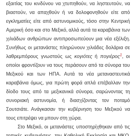
ΙΣΤΟΡΊΑ / ΘΕΩΡΊΑ
εξαιτίας του κινδύνου να
χ
τυπηθούν, να λησ
τευτούν
, να
βιαστούν, να απαχθ
ούν
ή να δολοφονηθούν είτε από
ΙΣΤΟΡΊΑ
εγκληματίες είτε από αστυνομικούς, τόσο στην Κεντρική
Αμερική όσο και στο Μεξικό, αλλά αυτά τα
καραβάνια
των
ΘΕΩΡΊΑ
χιλιάδων ανθρώπων
αντιπροσωπεύουν μια νέα εξέλιξη.
ΠΟΛΙΤΙΣΜΌΣ
Συνήθως οι μετανάστες πληρώνουν χιλιάδες δολάρια σε
1
λαθρεμπόρους γνωστούς ως
κογιότες
ή
πο
γιέρος
, οι
ΛΟΓΟΤΕΧΝΊΑ / ΤΈΧΝΗ
οποίοι φροντίζουν να τους
περάσουν
από τα σύνορα
του
Μεξικού και των ΗΠΑ. Αυτά τα
νέα
μεταναστευτικά
ΜΟΥΣΙΚΉ
καραβάνια όμως
,
για πρώτη φορά
απλά
επέβαλλαν την
δίοδο τους
από τα μεξικανικά σύνορα, σαρώνοντας
τη
ΚΙΝΗΜΑΤΟΓΡΆΦΟΣ
συνοριακή αστυνομία, ή δι
ασχίζοντας
τον ποταμό
Σουτσιάτε
.
Ανάγκασαν
την κυβέρνηση του Μεξικού να
τους επιτρέψει να
μπουν
στη χώρα.
Στο Μεξικό, οι μετανάστες υποστηρίχθηκαν από τις
τοπικές κυβερνήσεις, την Καθολική Εκκλησία και ΜΚΟ,