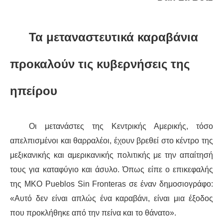
ΔΙΕΘΝΉ
Τα μεταναστευτικά
καραβάνια
ΕΙΔΉΣΕΙΣ
προκαλούν τις κυβερνήσεις της
ΚΌΣΜΟΣ
ηπείρου
ΑΝΑΤΟΛΙΚΉ ΕΥΡΏΠΗ / ΒΑΛΚΆΝΙΑ
ΔΥΤΙΚΉ ΕΥΡΏΠΗ
Οι μετανάστες της Κεντρικής Αμερικής, τόσο
απελπισμένοι και θαρραλέοι, έχουν βρεθεί στο κέντρο της
ΜΈΣΗ ΑΝΑΤΟΛΉ / ΒΌΡΕΙΑ ΑΦΡΙΚΉ
μεξικανικής και αμερικανικής πολιτικής με τη
ν απαίτησή
τους
για καταφύγιο και άσυλο. Όπως είπε ο επικεφαλής
ΒΌΡΕΙΑ ΑΜΕΡΙΚΉ
της ΜΚΟ Pueblos Sin Fronteras σε έναν δημοσιογράφο:
ΛΑΤΙΝΙΚΉ ΑΜΕΡΙΚΉ
«Αυτό δεν είναι
απλώς
ένα
καραβάνι
, είναι μια έξοδος
που
προκλήθηκε
από την πείνα και το θάνατο».
ΑΣΊΑ / ΩΚΕΑΝΊΑ