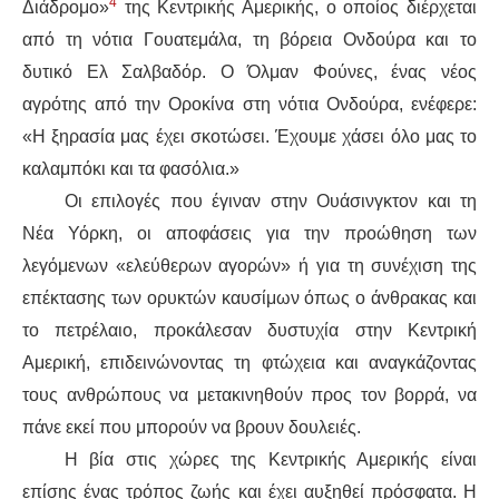
4
Δ
ιάδρομο»
της Κεντρικής Αμερικής, ο οποίος διέρχεται
από τη νότια Γουατεμάλα, τη βόρεια Ονδούρα και το
δυτικό Ελ Σαλβαδόρ. Ο
Όλμαν Φούνες
, ένας νέος
αγρότης από την
Οροκίνα
στ
η
νότι
α
Ονδούρα
,
ενέφερε
:
«Η ξηρασία μας έχει σκοτώσει. Έχουμε χάσει όλ
ο
μας τ
ο
καλαμπόκι και τα φασόλια.»
Οι επιλογές που έγιναν στην Ουάσινγκτον και τη
Νέα Υόρκη, οι αποφάσεις για την προώθηση των
λεγόμενων «ελεύθερων αγορών» ή
για τη
συνέχιση της
επέκτασης των
ορυκτών
καυσίμων όπως ο άνθρακας και
το πετρέλαιο,
προκάλεσαν
δυστυχία στην Κεντρική
Αμερική, επιδεινώνοντας τη φτώχεια και
αναγκάζοντας
τους ανθρώπους να μετακινηθούν προς
τον
βορρά, να
πάνε εκεί που μπορούν να βρουν δουλειές.
Η βία στ
ις χώρες
της Κεντρικής Αμερικής είναι
επίσης ένας τρόπος ζωής και έχει αυξηθεί πρόσφατα. Η