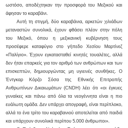
ωστόσο, αποδέχτηκαν την προσφορά του Μεξικού και
άφησαν το καραβάνι
.
Αυτή τη στιγμή, δύο
καραβάνια
, αρκετ
ών
χιλιάδ
ων
μεταν
αστών
συνολικά, έχουν φθάσει πλέον στ
ην πόλη
του
Μεξικό, όπου η μεξικανική κυβέρνηση τους
προσέφερε καταφύγιο στο γήπεδο
Χεσίου Μαρτίνεζ
«
Παλίγιο
». Έχουν
εγκατασταθεί
κινητές
τουαλέτες, αλλά
δεν ήταν επαρκείς για τον αριθμό των ανθρώπων και των
επισκεπτών, δημιουργώντας μη υγιεινές συνθήκες. Ο
Έντγκαρ Κόρζο Σόσα
της Εθνικής Επιτροπής
Ανθρωπίνων Δικαιωμάτων (CNDH) λέει ότι «
οι
έγκυ
ες
γυναίκε
ς
και πάνω από όλα τα νεογέννητα είναι η πιο
ευάλωτη ομάδα. Δεν υπάρχει απογραφή, είναι περίπλοκο,
αλλά το ένα τρίτο του
καραβανιού
αποτελείται από παιδιά
και υπάρχουν συνολικά περίπου 5.000 άνθρωποι».