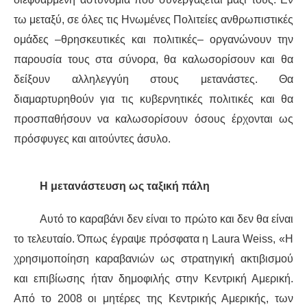
τω μεταξύ, σε όλες τις Ηνωμένες Πολιτείες ανθρωπιστ
ικές
ομάδες
–θρησκευτικ
ές
και πολιτικ
ές–
οργανώνουν
την
παρουσία τους
στα σύνορα,
θ
α
καλωσορίσουν
και
θ
α
δείξουν αλληλεγγύη στους μετανάστες. Θα
διαμαρτυρηθούν για
τις
κυβερνητικές πολιτικές και θα
προσπαθήσουν να καλωσορίσουν όσους έρχονται ως
πρόσφυγες και αιτούντες άσυλο.
Η μ
ετανάστευση ως
ταξική
πάλη
Αυτό το
καραβάνι
δεν είναι το πρώτο και δεν θα είναι
το τελευταίο. Όπως έγραψε πρόσφατα η Laura Weiss, «Η
χρ
ησιμοποίηση
καραβανιών
ως στρατηγική ακτιβισμού
και επιβίωσης ήταν δημοφιλής στην Κεντρική Αμερική.
Από το 2008 οι μητέρες της Κεντρικής Αμερικής, των