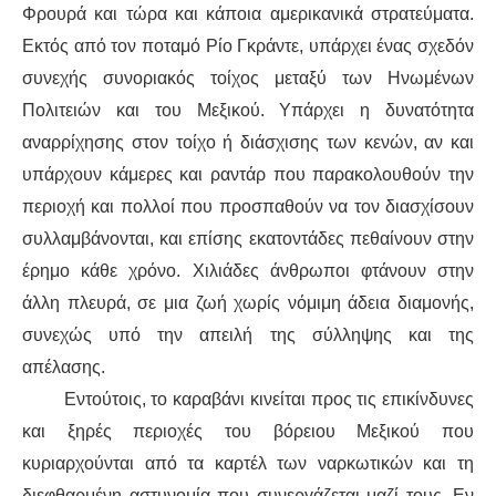
Φρουρά και τώρα
και κάποια
αμερικανικά στρατεύματα
.
Εκτός από τον ποταμό
Ρίο Γκράντε
, υπάρχει ένα
ς
σχεδόν
συνεχ
ή
ς συνοριακός τοίχος μεταξύ των Ηνωμένων
Πολιτειών και του Μεξικού.
Υπάρχει η δυνατότητα
αναρρίχησης
στον τοίχο ή δι
άσχισης
τ
ων
κεν
ών
, αν
και
υπάρχουν
κάμερες και ραντάρ
που
παρακολουθούν την
περιοχή και πολλοί που προσπαθούν να
τον
διασχίσουν
συλλαμβάνονται, και επίσης εκατοντάδες πεθαίνουν στην
έρημο κάθε χρόνο. Χιλιάδες άνθρωποι φτάνουν στην
άλλη πλευρά,
σε μια ζωή χωρίς νόμιμη άδεια διαμονής
,
συνεχώς υπό την απειλή της σύλληψης και της
απέλασης.
Εντούτοις, το
καραβάνι
κινείται προς τις επικίνδυνες
και ξηρές περιοχές του βόρειου Μεξικού που
κυριαρχούνται από τα καρτέλ των ναρκωτικών και τη
διεφθαρμένη αστυνομία που συνεργάζεται μαζί τους. Εν