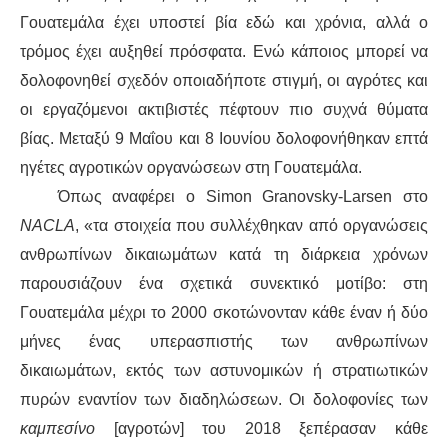
Γουατεμάλα έχει
υποστεί βία
εδώ και χρόνια, αλλά ο
τρόμος έχει αυξηθεί πρόσφατα. Ενώ κάποιος μπορεί να
δολοφονηθεί σχεδόν οποιαδήποτε στιγμή, οι αγρότες και
οι εργαζόμενοι ακτιβιστές
πέφτουν πιο συχνά
θύματα
βίας. Μεταξύ 9 Μαΐου και 8 Ιουνίου δολοφονήθηκαν επτά
ηγέτες αγροτικών οργανώσεων στη Γουατεμάλα.
Όπως αναφέρει ο Simon Granovsky-Larsen στο
NACLA
, «τα στοιχεία που συλλέχθηκαν από οργανώσεις
ανθρωπίνων δικαιωμάτων κατά τη διάρκεια
χρόνων
παρουσιάζουν ένα σχετικά συνεκτικό μοτίβο: στη
Γουατεμάλα
μέχρι το 2000 σκοτώνονταν κάθε έναν ή δύο
μήνες
ένας υπερασπιστής των ανθρωπίνων
δικαιωμάτων
, εκτός των αστυνομικών ή στρατιωτικών
πυρών εναντίον των διαδηλώσεων
. Οι δολοφονίες
των
καμπεσίνο
[αγροτών]
του 2018
ξεπέρασαν
κάθε