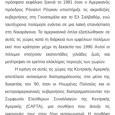
πρόσφατο κεφάλαιο ξεκινά το 1981 όταν ο Αμερικανός
πρόεδρος Ρόναλντ Ρέιγκαν υποστήριξε τις ακροδεξιές
κυβερνήσεις στη Γουατεμάλα και το Ελ Σαλβαδόρ, ενώ
ταυτόχρονα
πολέμησε
ενάντια σε μια λαϊκή επανάσταση
στη Νικαράγουα. Τα αμερικανικά όπλα
εξαπλώθηκαν
σε
αυτές τις χώρες κατά τη διάρκεια των εμφύλιων πολέμων
εκεί που κράτησαν μέχρι τη δεκαετία του 1990. Αυτοί οι
πόλεμοι
στοίχισαν
εκατοντάδες χιλιάδες ζωές και
μ
ετέτρεψαν σε ερείπια ολόκληρες περιοχές
των χωρών.
Η ειρήνη σε αυτ
ές τις χώρες
της Κεντρικής Αμερικής
αποτέλεσε αντικείμενο διαπραγμάτευσης στα μέσα της
δεκαετίας του '90,
όταν
οι Ηνωμένες Πολιτείες και οι
κεντροαμερικανικές κυβερνήσεις διαπραγματεύ
ονταν
την
Συμφωνία Ελεύθερων Συναλλαγών της Κεντρικής
Αμερικής (CAFTA), μια συνθήκη που άνοιξε τις
οικονομίες τους στον ξένο ανταγωνισμό. Η συνθήκη