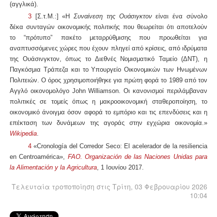
(αγγλικά).
3
[Σ.τ.Μ.:] «
Η
Συναίνεση της Ουάσιγκτον
είναι ένα σύνολο
δέκα συνταγών οικονομικής πολιτικής που θεωρείται ότι αποτελούν
το
“
πρότυπο
”
πακέτο μεταρρύθμισης που προωθείται για
αναπτυσσόμενες χώρες που έχουν πληγεί από κρίσεις, από ιδρύματα
της Ουάσινγκτον, όπως το Διεθνές Νομισματικό Ταμείο (ΔΝΤ), η
Παγκόσμια Τράπεζα και το
Υπουργείο Οικονομικών
των Ηνωμένων
Πολιτειών. Ο όρος χρησιμοποιήθηκε για πρώτη φορά το 1989 από τον
Αγγλό οικονομολόγο John Williamson. Οι κανονισμοί περιλάμβαναν
πολιτικές σε τομείς όπως η μακροοικονομική σταθεροποίηση, το
οικονομικό άνοιγμα όσον αφορά το εμπόριο και τις επενδύσεις και η
επέκταση των δυνάμεων της αγοράς στην εγχώρια οικονομία.»
Wikipedia
.
4
«Cronología del Corredor Seco: El acelerador de la resiliencia
en Centroamérica»,
FAO. Organización de las Naciones Unidas para
la Alimentación y la Agricultura
, 1
Ιουνίου 2017.
Τελευταία τροποποίηση στις Τρίτη, 03 Φεβρουαρίου 2026
10:04