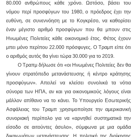
80.000 ανθρώπους κάθε χρόνο. Ωστόσο, βάσει του
νόμου περί προσφύγων του 1980, ο πρόεδρος έχει την
ευθύνη, σε συνεννόηση με το Κογκρέσο, να καθορίσει
έναν μέγιστο αριθμό προσφύγων που θα
μπουν
στις
Ηνωμένες Πολιτείες κάθε οικονομικό έτος. Φέτος έχουν
μπει
μόνο περίπου 22.000 πρόσφυγες. Ο
Τραμπ
είπε ότι
ο αριθμός αυτός θα
γίνει
τώρα 30.000 για το 2019.
Ο
Τραπμ
δήλωσε ότι «οι Ηνωμένες Πολιτείες δεν θα
γίνουν
στρατόπεδο μετανάστευσης
ή κέντρο κράτησης
προσφύγων
». Απειλεί να κλείσει συνολικά τα νότια
σύνορα των ΗΠΑ, αν και για οικονομικούς λόγους είναι
μάλλον απίθανο να το
κάνει
.
Το Υπουργείο
Ε
σωτερική
ς
Α
σφάλεια
ς
του
Τραμπ
χρησιμοποίησε την αμερικανική
συνοριακή περ
ίπολο
για να «αρν
ηθεί
συστηματικά την
είσοδο σε αιτούντες άσυλο», σύμφωνα με μια ομάδα
δικαιωμάτων μετανάστευσης. Η πολιτική της διοίκησης