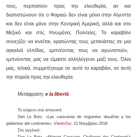
τους, περπατούν προς την ελευθερία, αν και
διαπιστώνουν ότι ο Φαραώ δεν είναι μόνο στην Αίγυπτο
και δεν είναι
μόνο στην Κεντρική Αμερική, αλλά και στο
Μεξικό και στις Ηνωμένες Πολιτείες.
Τ
ο
καραβάνι
συνεχίζει να
κινείται, κρατώντας τους μετανάστες
σε μια
αγκαλιά ελπίδας, εμπνέοντας τους να αγωνιστούν,
εμπνέοντας μας να είμαστε αλληλέγγυοι μαζί τους.
Όλοι
μας
, τελικά,
συμμετέχουμε
σε αυτό το
καραβάνι
, σε αυτ
ή
την πορεία
προς την ελευθερία.
Μετάφραση:
e la libertà
Το κείμενο στα ισπανικά:
Dan La Botz, «Las caravanas de migrantes desafían a los
gobiernos del continente»,
VientoSur
, 12 Νοεμβρίου 2018.
Στα αγγλικά:
Dan La Botz, «Migrant Caravans Challenge the Continent’s