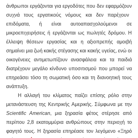
άνθρωποι εργάζονται για εργοδότες που
δεν εφαρμόζουν
συχνά τους εργατικούς νόμους και δεν παρέχουν
επιδόματα
, ή
είναι
αυτοαπασχολούμενοι σε
μικροεπιχειρήσεις ή
εργάζονται
ως
πωλητές δρόμ
ου
. Η
έλλειψη θέσεων εργασίας και η αξιοπρεπής αμοιβή
σημαίνει μια ζωή κακής στέγασης και κακής υγείας, ενώ οι
οικογένειες αντιμετωπίζουν ανασφάλεια και τα παιδιά
διατρέχουν μεγάλο κίνδυνο υποσιτισμού που μπορεί να
επηρεάσει τόσο τη σωματική όσο και τη διανοητική τους
ανάπτυξη.
Η αλλαγή του κλίματος παίζει επίσης ρόλο στην
μετανάστευση της Κεντρικής Αμερικής. Σύμφωνα με την
Scientific American
, μια ξηρασία φέτος
στέρησε από
περίπου 2,8 εκατομμύρια ανθρώπους στην περιοχή
το
φαγητ
ό
τους. Η ξηρασία επηρέασε τον λεγόμενο «
Ξ
ηρό