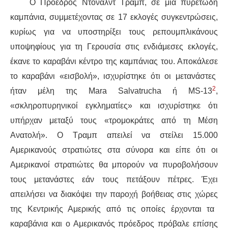
Ο Πρόεδρος Ντόναλντ Τράμπ,
σε μια πυρετώδη
καμπάνια, συμμετέχοντας σε
17 εκλογές
συγκεντρώσεις
,
κυρίως για να υποστηρίξει τους
ρεπουμπλικάνους
υποψηφίους
για τη
Γερουσία στις ενδιάμεσες εκλογές,
έκανε το
καραβάνι
κέντρο της
καμπάνιας
του.
Αποκάλεσε
το καραβάνι «εισβολή», ισχυρίστηκε ότι οι μετανάστες
2
ήταν μέλη της Mara Salvatrucha ή MS-13
,
«σκληροπυρηνικοί εγκληματίες» και ισχυρίστηκε ότι
υπήρχαν μεταξύ τους «τρομοκράτες από τη Μέση
Ανατολή». Ο
Τραμπ
απειλεί να στείλει 15.000
Αμερικανούς στρατιώτες
στα σύνορα και είπε ότι οι
Αμερικανοί στρατιώτες θα μπορούν να πυροβολήσουν
τους μετανάστες εάν
τους πετάξουν
πέτρες. Έχει
απειλήσει να διακόψει την παροχή βοήθειας
στις χώρες
της Κεντρικής Αμερικής από τ
ις
οποί
ες
έρχονται
τα
καραβάνια
και ο Αμερικανός πρόεδρος
πρόβαλε
επίσης