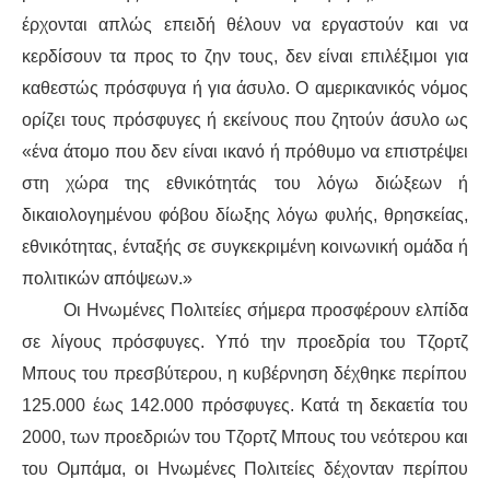
έρχονται απλώς επειδή θέλουν να εργαστούν και να
κερδίσουν τα προς το ζην τους, δεν είναι επιλέξιμοι για
καθεστώς πρόσφυγα ή
για
άσυλο. Ο αμερικανικός νόμος
ορίζει τους πρόσφυγες ή εκείνους που ζητούν άσυλο ως
«ένα άτομο που δεν είναι ικανό ή πρόθυμο να επιστρέψει
στη χώρα της εθνικότητάς του λόγω διώξεων ή
δικαιολογημένου φόβου δίωξης λόγω φυλής, θρησκείας,
εθνικότητας,
ένταξής σε
συγκεκριμένη κοινωνική ομάδα ή
πολιτικ
ών
απόψε
ων
.»
Οι Ηνωμένες Πολιτείες σήμερα προσφέρουν ελπίδα
σε λίγους πρόσφυγες.
Υπό την προεδρία του
Τζορτζ
Μπους του πρεσβύτερου
, η κυβέρνηση δέχθηκε π
ερίπου
125.000
έως
142.000 πρ
όσφυγες
. Κατά τη δεκαετία του
2000,
των προεδριών του Τζορτζ Μπους του νεότερου και
του
Ομπάμα, οι Ηνωμένες Πολιτείες δέχ
ονταν
περίπου