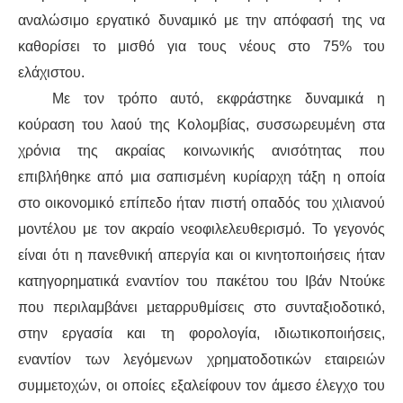
αναλώσιμο
εργατικό δυναμικό με την
απόφασή
της να
καθορίσει
το μισθό για τους νέους στο 75% του
ελάχιστου.
Με τον τρόπο αυτό,
εκφράστηκε
δυναμικά
η
κούραση του λαού της Κολομβίας, συσσωρε
υμένη
στα
χρόνια
της
ακραίας κοινωνικής ανισότητας
που
επιβλήθηκε από μια
σαπισμένη
κυρίαρχη τάξη
η οποία
στο οικονομικό επίπεδο ήταν πιστ
ή
οπαδός του χιλιανού
μοντέλου με τον ακραίο νεοφιλελευθερισμό. Το γεγονός
είναι ότι η
παν
εθνική απεργία και οι κινητοποιήσεις ήταν
κατηγορηματικά
εναντίον
του πακέτου του
Ιβάν Ντούκε
που περιλαμβάνει μεταρρ
υθμίσεις
σ
το συνταξιοδοτικό
,
στην
εργασία και τη φορολογία, ιδιωτικοποιήσεις,
εναντίον
των
λεγόμεν
ων χρηματοδοτικών εταιρειών
συμμετοχών
,
οι
οποί
ες
εξαλείφ
ουν
τον άμεσο έλεγχο του