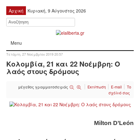
Αρχική
Κυριακή, 9 Αύγουστος 2026
Menu
Τετάρτη, 27 Νοεμβρίου 2019 20:57
ΠΟΛΙΤΙΚΉ
Κολομβία, 21 και 22 Νοέμβρη: Ο
λαός στους δρόμους
ΚΙΝΗΤΟΠΟΙΉΣΕΙΣ
μέγεθος γραμματοσειράς
Εκτύπωση
E-mail
Το
ΕΙΔΉΣΕΙΣ
σχόλιό σας
ΑΝΑΚΟΙΝΏΣΕΙΣ
ΑΝΑΛΎΣΕΙΣ
Milton D’León
ΟΙΚΟΝΟΜΊΑ