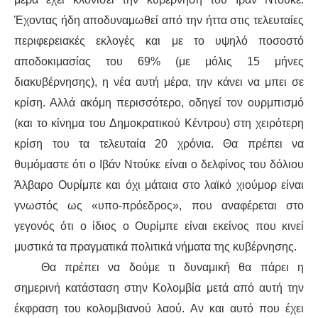
Έχοντας
ήδη αποδυναμωθεί από την ήττα στις τελευταίες
περιφερειακές εκλογές και με
το
υψηλό
ποσοστό
αποδοκιμασίας του 69% (με μόλις 15 μήνες
διακυβέρνησης),
η
νέα αυτή μέρα, τ
η
ν κάνει να
μπει
σε
κρίση. Αλλά ακόμη περισσότερο, οδηγεί το
ν ουρμπισμό
(και το κίνημα του Δημοκρατικού Κέντρου) στη χειρότερη
κρίση του τα τελευταία 20 χρόνια. Θα πρέπει να
θυμόμαστε ότι ο
Ιβάν
Ντούκε
είναι
ο δελφίνος
του
δόλιου
Άλβαρο
Ουρίμπε
και όχι μάταια στο
λαϊκό
χιούμορ είναι
γνωστός ως «υπο-πρόεδρος»,
που αναφέρεται
στο
γεγονός ότι ο ίδιος ο
Ουρίμπε
είναι εκείνος που
κινεί
μυστικά
τα πραγματικά πολιτικά
νήματα
της κυβέρνησης.
Θα πρέπει να δούμε τι δυναμική θα
πάρει
η
σημερινή κατάσταση στην Κολομβία μετά από αυτή την
έκφραση του
κ
ολομβιανού λαού. Αν και αυτό που έχει