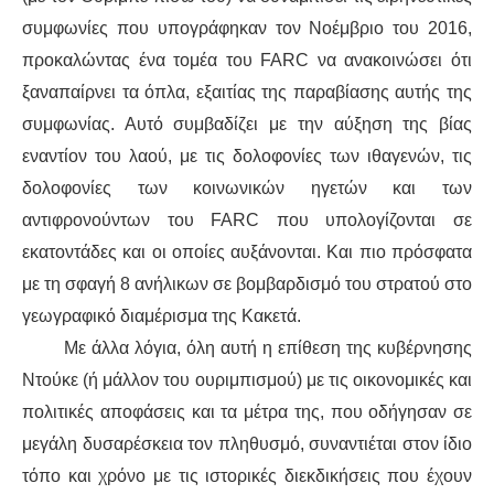
συμφωνίες που υπογράφηκαν τον Νοέμβριο του 2016,
προκαλώντας ένα
τομέα
του
FARC
να ανακοινώσει ότι
ξαναπαίρνει
τα όπλα,
εξαιτίας
της
παραβίαση
ς
αυτής της
συμφωνίας
. Αυτό συμβαδίζει με την αύξηση της βίας
εναντίον
του λαού, με τ
ις
δολοφονί
ες
των ιθαγενών, τ
ις
δολοφονί
ες
των κοινωνικών ηγετών και των
αντιφρονούντων του FARC που υπολογίζονται
σε
εκατοντάδες και οι οποίες αυξάνονται. Και πιο πρόσφατα
με
τη σφαγή 8 ανήλικων σε βομβαρδισμό
του
στρατού στο
γεωγραφικό διαμέρισμα της
Κακετά
.
Με άλλα λόγια, όλη αυτή η επίθεση της κυβέρνησης
Ντούκε
(ή μάλλον
του
ουρι
μπ
ισμ
ού
) με τις οικονομικές και
πολιτικές αποφάσεις και τα μέτρα της, που οδήγησαν σε
μεγάλη
δυσαρέσκεια
τον πληθυσμό,
συναντιέται
στον ίδιο
τόπο και χρόνο με
τις
ιστορικ
ές
διεκδικήσεις
που έχουν