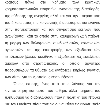
κράτους πάνω στα χρήματα των κρατικών
χρηματοπιστωτικών εταιρειών,
εναντίον
της διαφθοράς,
της αύξησης της ανεργίας αλλά και
για την υπεράσπιση
του δικαιώματος
της
κοινωνικής διαμαρτυρίας
και
ενάντια
στην ποινικοποίηση και τον στιγματισμό εκείνων που
αγωνίζονται,
κάτι το οποίο
στην καθημερινή ζωή
παίρνει
τη μορφή
τ
ων
δολοφον
ιών
συνδικαλιστών, κοινωνικών
αγωνιστών
και
της επιστροφής
τ
ω
ν
εξωδικαστικών
εκτελέσεων [
falsos positivos
= εξωδικαστικές εκτελέσεις
αμάχων από στρατιωτικούς, οι οποίοι αργότερα
παρουσιάζουν τα θύματα ως αντάρτες
], κυρίως εναντίον
των νέων, για τους οποίους
εφαρμόζονται.
Όμως επίσης,
ένας από τους λόγους για την
κινητοποίηση και αυτό που ώθησε άλλ
α τμήματα
του
πληθυσμού να
διαδηλώσουν
ήταν η πολιτική του
Ντούκε
(με τον
Ουρίμπε
πίσω
του
) να
δυναμιτίσει
τις ειρηνευτικές