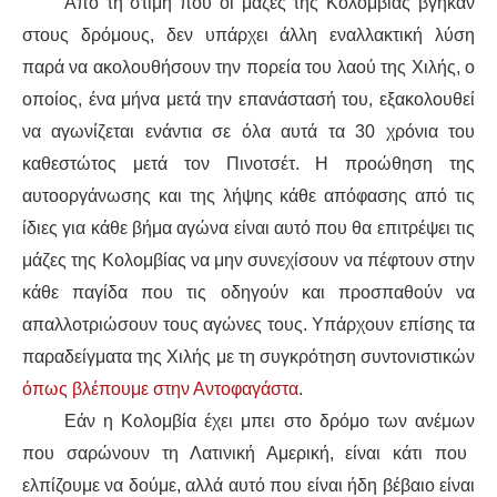
Από τη στιμή που
οι
μάζες της
Κολομβίας βγ
ήκαν
στους δρόμους, δεν υπάρχει άλλη εναλλακτική λύση
παρά να ακολουθήσουν την πορεία του λαού της Χιλής, ο
οποίος, ένα μήνα μετά την επανάστασή του, εξακολουθεί
να αγωνίζεται ενάντια σε όλα αυτά τα 30 χρόνια του
καθεστώτος μετά το
ν
Πιν
οτσέτ
. Η προώθηση της
αυτοοργάνωσης και της λήψης κάθε απόφασης
από τις
ίδιες
για κάθε βήμα αγώνα είναι
αυτό
που θα επιτρέψει
τις
μάζες
της Κολομβίας να μην συνεχίσουν να πέφτουν σ
την
κάθε παγίδα που
τις οδηγούν
και προσπαθούν να
απαλλοτριώσουν
τους αγώνες τους. Υπάρχουν επίσης
τα
παραδείγματα της Χιλής με τη
συγκρότηση
συντονιστικών
όπως βλέπουμε στην Αντοφαγάστα
.
Εάν η Κολομβία
έχει μπει
στο δρόμο των ανέμων
που
σαρώνουν
τη Λατινική Αμερική,
είναι κάτι που
ελπίζουμε να δούμε
, αλλά αυτό που είναι ήδη βέβαιο είναι