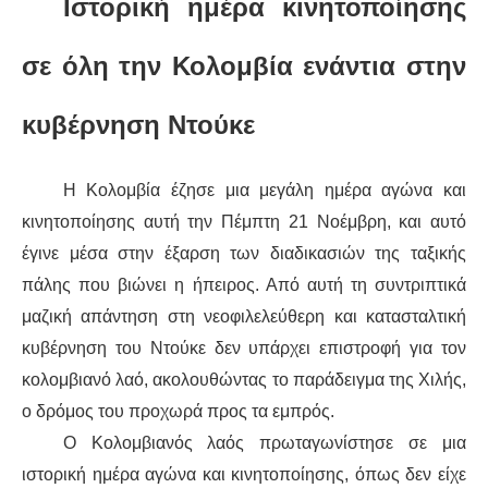
Ιστορική ημέρα κινητοποίησης
ΔΙΕΘΝΉ
σε όλη την Κολομβία
ενάντια στην
ΕΙΔΉΣΕΙΣ
κυβέρνηση
Ντούκε
ΚΌΣΜΟΣ
Η Κολομβία έζησε μια μεγάλη ημέρα αγώνα και
ΑΝΑΤΟΛΙΚΉ ΕΥΡΏΠΗ / ΒΑΛΚΆΝΙΑ
κινητοποίησης αυτή την Πέμπτη 21 Νοέμβρη, και
αυτό
έγινε
μέσα στην έξαρση
των διαδικασιών της ταξικής
ΔΥΤΙΚΉ ΕΥΡΏΠΗ
πάλης που
βιώνει η
ήπειρο
ς
. Από αυτή τη συντριπτικ
ά
μαζική
απάντηση στη νεοφιλελεύθερη και κατασταλτική
ΜΈΣΗ ΑΝΑΤΟΛΉ / ΒΌΡΕΙΑ ΑΦΡΙΚΉ
κυβέρνηση του
Ντούκε
δεν υπάρχει επιστροφή για τον
ΒΌΡΕΙΑ ΑΜΕΡΙΚΉ
κολομβιανό λαό, ακολουθώντας το παράδειγμα της Χιλής,
ο δρόμος
του
προχωρά προς τα εμπρός
.
ΛΑΤΙΝΙΚΉ ΑΜΕΡΙΚΉ
Ο Κολομβιανός λαός πρωταγωνίστησε σε μια
ιστορική ημέρα αγώνα και κινητοποίησης, όπως δεν είχε
ΑΣΊΑ / ΩΚΕΑΝΊΑ