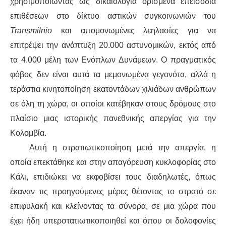
χρησιμοποιώντας ως δικαιολογία ορισμένα επεισόδια
επιθέσεων στο δίκτυο αστικών συγκοινωνιών του
Transmilnio
και απομονωμένες λεηλασίες για να
επιτρέψ
ει
την
ανάπτυξη
20.000 αστυνομικών, εκτός από
τα
4.000 μέλη των Ενόπλων Δυνάμεων. Ο πραγματικός
φόβος δεν είναι αυτά τα μεμονωμένα γεγονότα, αλλά η
τεράστια κινητοποίηση εκατοντάδων χιλιάδων ανθρώπων
σε όλη τη χώρα, οι οποίοι
κατ
έβηκαν στους δρόμους στο
πλαίσιο μιας ιστορικής
παν
εθνικής απεργίας για την
Κολομβία.
Αυτή η στρατιωτικοποίηση μετά την
απεργία
, η
οποία επεκτά
θηκε
και στην απαγόρευση
κυκλοφορίας
στο
Κάλι
, επιδιώκει να εκφοβίσει τους διαδηλωτές, όπως
έκαναν
τις προηγούμενες μέρες
θέτοντας το στρατό σε
επιφυλακή
και κλεί
νοντας
τ
α σύνορα
, σε μια χώρα που
έχει ήδη
υπερστατιωτικοποιηθεί
και όπου οι δολοφονίες