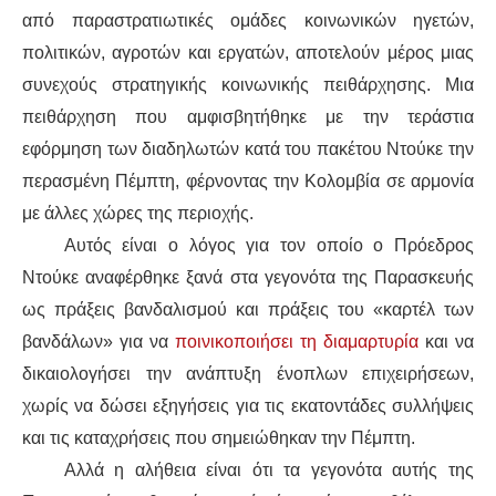
από παραστρατιωτικές ομάδες κοινωνικ
ών
ηγετών
,
πολιτικ
ών
, αγρ
οτών
και εργ
ατών
, αποτελούν μέρος μιας
συνεχούς στρατηγικής κοινωνικής πειθ
άρχησης
. Μια
πειθ
άρχηση
που αμφισβητήθηκε με την τεράστια
εφόρμηση
των διαδηλωτών κατά του πακέτου
Ντούκε
την
περασμένη Πέμπτη,
φέρνοντας
την Κολομβία
σε αρμονία
με άλλες χώρες της περιοχής.
Αυτός είναι ο λόγος για τον οποίο ο Πρόεδρος
Ντούκε
αναφέρθηκε ξανά στα γεγονότα της Παρασκευής
ως πράξεις βανδαλισμού και πράξεις τ
ου
«καρτέλ
των
βανδάλων» για να
ποινικοποιήσει τη διαμαρτυρία
και να
δικαιολογήσ
ει
την ανάπτυξη ένοπλων επιχειρήσεων,
χωρίς να
δώσει εξηγήσεις για
τις εκατοντάδες συλλήψεις
και
τις
καταχρήσεις που σημειώθηκαν την Πέμπτη.
Αλλά η αλήθεια είναι ότι τα γεγονότα αυτής της