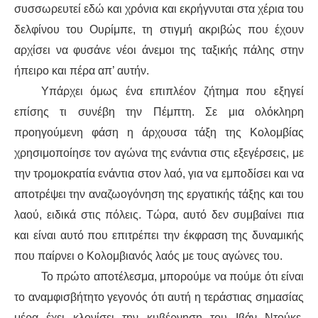
συσσωρευ
τεί εδώ και
χρόνια
και
εκρήγνυται στα χέρια του
δελφ
ίνου του Ουρίμπε
,
τη στιγμή ακριβώς που έχουν
αρχίσει να φυσάνε νέοι άνεμοι
της ταξικής πάλης στην
ήπειρο και πέρα
απ’ αυτήν
.
Υπάρχει όμως ένα επιπλέον
ζήτημα
που εξηγεί
επίσης τι συνέβη την Πέμπτη. Σε μια ολόκληρη
προηγούμενη φάση η άρχουσα τάξη της Κολομβίας
χρησιμοποίησε τον αγώνα της ενάντια στις εξεγέρσεις, με
την τρομοκρατία ενάντια στον λαό, για να εμποδίσει και να
αποτρέψει την αναζω
ογόνηση
της εργατικής τάξης και του
λαού, ειδικά στις πόλεις. Τώρα, αυτό δεν συμβαίνει πια
και είναι αυτό που επιτρέπει την έκφραση της δυναμικής
που παίρνει ο Κολομβιανός λαός με τους αγώνες του.
Το
πρώτο αποτέλεσμα, μπορούμε να πούμε ότι είναι
το
αναμφισβήτητο
γεγονός ότι αυτή η τεράστια
ς σημασίας
μέρα έχει
κλονίσει την
κυβέρνηση του
Ιβάν
Ντούκε
.