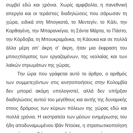
συμβεί
εδώ και χρόνια. Χωρίς αμφιβολία, η
παν
εθνική
ΑΦΡΙΚΉ
απεργία και οι τεράστιες διαδηλώσεις που
σάρωσαν
τη
χώρα, ειδικά στη Μπογκοτά,
το
Μεντεγίν,
το
Κάλι
, την
ΕΡΓΑΤΙΚΌ ΚΊΝΗΜΑ
Καρθαγένη, την Μπαρα
νκίγια
, τη Σάντα Μάρτα, το Π
ά
στ
ο
,
την Κόρδοβα, τ
η
Μπουκραμάνκα
, τ
η
Κάουκα
και σε πολλά
ΚΙΝΗΤΟΠΟΙΉΣΕΙΣ
άλλα μέρη
απ’ άκρη σ’ άκρη
, ήταν μια έκφραση
του
μπουχτίσματος
των εργαζομένων, της νεολαίας και των
ΕΙΔΉΣΕΙΣ
λαϊκών
στρωμάτων
της χώρας.
ΑΝΑΚΟΙΝΏΣΕΙΣ
Την ώρα που γράφεται αυτό το άρθρο
, ο αριθμός
των συμμετεχόντων
στις κινητοποιήσεις στην
Κολομβία
ΑΝΑΛΎΣΕΙΣ
δεν
μπορεί ακόμη
υπολογ
ιστεί
, αλλά δεν υπήρξαν
διαδηλώσεις αυτού του μεγέθους και
αυτής της δυναμικής
ΚΙΝΉΜΑΤΑ
στους δρόμους των κύριων πόλεων της χώρας εδώ και
πολλά χρόνια. Η εκστρατεία των μέσων ενημέρωσης του
ΚΙΝΗΤΟΠΟΙΉΣΕΙΣ
ήδη αποδυναμωμένου
Ιβάν Ντούκε
, η στρατιωτικοποίηση