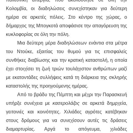
Κολομβία, οι δια
δηλώσεις
συνεχίστηκαν για δεύτερη
ημέρα σε αρκετές πόλεις. Στο κέντρο της χώρας, ο
δήμαρχος της Μπογκοτά αποφάσισε την απαγόρευση της
κυκλοφορίας
σε
όλη την πόλη.
Μια δεύτερη μέρα δια
δηλώσεων
ενάντια στα μέτρα
του
Ντούκε
, εξαιτίας
του θυμού για τις
επισφαλ
είς
συνθ
ήκες
διαβίωσης και τη
ν
κρατική καταστολή
, η οποία
έχει
στοιχίσει
τη ζωή τριών τουλάχιστον ανθρώπων μαζί
με εκατοντάδες
συλλήψεις
κατά τη διάρκεια της σκληρής
καταστολής της προηγούμενης ημέρας.
Από το
βράδυ
της
Πέμπτη και μέχρι την Παρασκευή
υπήρξε συνέχεια
με
κασερολάζος
σε αρκετά
δημρχεία
,
γειτονιές και
κοινότητες
. Χιλιάδες
αγρότες
κατέβηκαν
στους δρόμους για να συνεχίσουν αυτές τις
δράσεις
διαμαρτυρίας. Αργά το απόγευμα, χιλιάδες