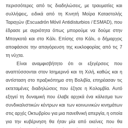
ΙΣΤΟΡΊΑ / ΘΕΩΡΊΑ
περισσότερες από τις διαδηλώσεις, με τραυματίες και
συλλήψεις
, ειδικά
από τη
Κ
ινητή
Μ
οίρα
Καταστολής
ΙΣΤΟΡΊΑ
Ταραχών
(Escuadrón Móvil Antidisturbios / ESMAD),
που
ΘΕΩΡΊΑ
έδρασε
με αγριότητα όπως
μπορούμε
να δού
με
στην
Μπογκοτά και στο
Κάλι
.
Επίσης στο Κάλι,
ο δήμαρχος
ΠΟΛΙΤΙΣΜΌΣ
αποφάσισε την απαγόρευση της κυκλοφορίας από τις 7
τη νύχτα.
ΛΟΓΟΤΕΧΝΊΑ / ΤΈΧΝΗ
Είναι αναμφισβήτητο ότι οι εξεγέρσεις που
αναπτύσσονται στον Ισημερινό και τη Χιλή, καθώς και η
ΜΟΥΣΙΚΉ
αντίσταση στο πραξικόπημα στη Βολιβία, επηρέασαν τις
ΚΙΝΗΜΑΤΟΓΡΆΦΟΣ
εκτεταμένες διαδηλώσεις που έζησ
ε
η
Κολομβία. Αυτό
εξηγεί τη δυναμική που έλαβε αρχικά
ένα κάλεσμα των
συνδικαλιστικών κέντρων και
των
κοινωνικών κινημάτων
στις αρχές Οκτωβρίου
για
μια
παν
εθνική απεργία, η οποία
για την κυβέρνηση θα ήταν μία από εκείνες που θα