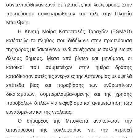
συγκεντρώθηκαν ξανά σε πλατείες και λεωφόρους. Στην
πρωτεύουσα συγκεντρώθηκαν και πάλι στην
Πλατεία
Μπολίβαρ
.
Η
Κ
ινητή
Μ
οίρα
Καταστολής Ταραχών
(ESMAD
)
κατέστειλε
το πλήθος που
διδήλωνε
στην πρωτεύουσα
της χώρας με δακρυγόνα, ενώ συνέχισαν με συλλήψεις σε
άλλους δήμους. Μέσα από βίντεο και μηνύματα, οι
κάτοικοι που συμμετείχαν στ
ην ημέρα δράσης
καταδίκασαν
αυτές
τις ενέργειες της Αστυνομίας με υψηλ
ά
επίπεδα
βίας και παραβίαση
ς
των ανθρωπίνων
δικαιωμάτων, συμπεριλαμβανομένης
και
της χρήσης
πυροβόλων όπλων για εκφοβισμό και αντιμετώπιση των
εργαζομένων και της νεολαίας.
Ο δήμαρχος της Μπογκοτά ανακοίνωσε την
απαγόρευση της κυκλοφορίας για την περιοχή