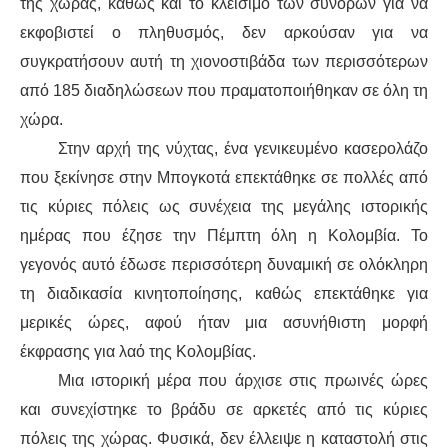
ΕΙΔΉΣΕΙΣ
της χώρας, καθώς και το κλείσιμο των συνόρων για να
εκφοβιστεί ο
πληθυσμό
ς
, δεν αρκούσαν για να
ΑΝΑΚΟΙΝΏΣΕΙΣ
συγκρατήσουν αυτή τη χιονοστιβάδα
των
περισσότερ
ων
από 185 διαδηλώσε
ων
που
πραματοποιήθηκαν
σε όλη τη
ΝΕΟΛΑΊΑ
χώρα.
Στην αρχή της νύχτας, ένα γενικευμένο
κασερολάζο
ΑΝΤΙΦΑΣΙΣΤΙΚΌ
που ξεκίνησε στην Μπογκοτά επεκτάθηκε σε πολλές από
ΑΝΤΙΡΑΤΣΙΣΤΙΚΌ
τις κύριες πόλεις ως συνέχεια της μεγάλης ιστορικής
ημέρας που έζησε την Πέμπτη όλη η Κολομβία. Το
ΓΥΝΑΙΚΕΊΟ
γεγονός αυτό έδωσε περισσότερη
δυναμική
σε ολόκληρη
τη διαδικασία κινητοποίησης,
καθώς
επεκτάθηκε για
LGBTQIA+
μερικές ώρες,
αφού
ήταν μια ασυνήθιστη μορφή
ΠΕΡΙΒΆΛΛΟΝ
έκφρασης
για
λαό της Κολομβίας.
Μια
ιστορική
μέρα που άρχισε στις πρωινές ώρες
ΚΙΝΉΜΑΤΑ ΠΌΛΗΣ
και
συν
εχίστηκε
το βράδυ σε αρκετές από τις κύριες
πόλεις της χώρας. Φυσικά, δεν έλλειψ
ε η
καταστολή στις