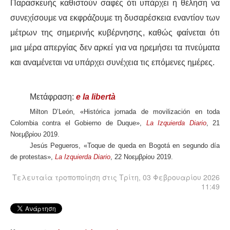
Παρασκευής καθιστούν σαφές ότι υπάρχει η
θέληση
να
συνεχίσουμε να εκφράζουμε
τη
δυσαρέσκεια εναντίον των
μέτρων της σημερινής κυβέρνησης,
καθώς
φαίνεται ότι
μια μέρα
απ
εργίας δεν αρκεί για να ηρεμήσει τα πνεύματα
και αναμένεται να
υπάρχει συνέχεια
τις
επόμενες ημέρες.
Μετάφραση:
e la libertà
Milton D’León, «Histórica jornada de movilización en toda
Colombia contra el Gobierno de Duque»,
La Izquierda Diario
, 21
Νοεμβρίου 2019.
Jesús Pegueros, «Toque de queda en Bogotá en segundo día
de protestas»,
La Izquierda Diario
, 22 Νοεμβρίου 2019.
Τελευταία τροποποίηση στις Τρίτη, 03 Φεβρουαρίου 2026
11:49