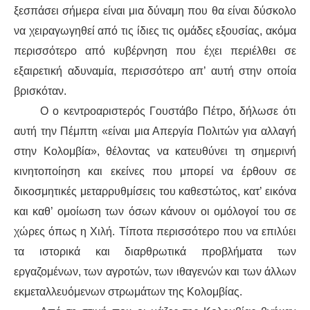
ξεσπάσει
σήμερα είναι μια δύναμη που θα είναι δύσκολο
να
χειραγωγηθεί
από τις ίδιες τις ομάδες εξουσίας, ακόμα
περισσότερο
από
κυβέρνηση που έχει
περιέλθει
σε
εξαιρετική αδυναμία, περισσότερο απ
’ αυτή στην οποία
βρισκόταν
.
Ο ο κεντροαριστερός Γ
ου
στάβο Πέτρο, δήλωσε ότι
αυτή την Πέμπτη «είναι μια
Απεργία Πολιτών
για αλλαγή
στην Κολομβία», θέλοντας να κατευθύνει τη
σημερινή
κινητοποίηση και εκείν
ες
που μπορεί να έρθουν
σε
δικοσμητικές
μεταρρυθμίσεις του καθεστώτος,
κατ’
εικόνα
και
καθ’
ομο
ίωση
των όσων κάνουν οι
ομόλογοί
του σε
χώρες όπως η Χιλή. Τίποτα
περισσότερο που να επιλύει
τα ιστορικά και διαρθρωτικά προβλήματα των
εργαζομένων, των αγροτών, των ιθαγενών και
των
άλλων
εκμεταλλευόμενων
στρωμάτων
της Κολομβίας.