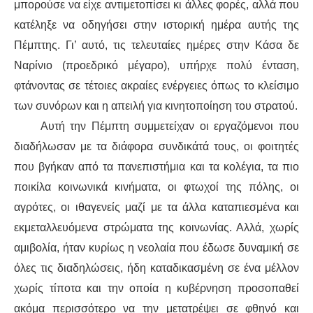
μπορούσ
ε
να είχ
ε αντιμετοπίσει κι
άλλες φορές, αλλά που
κατέληξ
ε να οδηγήσει
στη
ν ιστορική
ημέρα αυτής της
Πέμπτης. Γι’ αυτό, τις τελευταίες ημέρες στ
ην Κάσα δε
Ναρίνιο
(προεδρικ
ό
μέγαρο
),
υπήρχε πολύ
ένταση,
φτάνοντας σε τέτοιες ακραίες ενέργειες όπως το κλείσιμο
των συνόρων και η
απειλή
για κινητοποίηση
του στρατού.
Αυτή την
Πέμπτη
συμμετείχαν
οι εργαζόμενοι
που
διαδήλωσαν
με τα διάφορα συνδικάτά τους,
οι
φοιτητές
που βγήκαν
από τα πανεπιστήμια και τα κολέγια, τα πιο
ποικίλα κοινωνικά κινήματα,
οι φτωχοί της πόλης
,
οι
αγρότες,
οι
ιθαγενείς μαζί με τ
α
άλλ
α
καταπιεσμέν
α
και
εκμεταλλευόμεν
α στρώματα
της κοινωνίας. Αλλά,
χωρίς
αμιβολία, ήταν
κυρίως
η νεολαία
που έδωσε δυναμική σε
όλες τις διαδηλώσεις, ήδη καταδικασμέν
η
σε ένα μέλλον
χωρίς τίποτα
και την οποία
η κυβέρνηση
προσοπαθεί
ακόμα περισσότερο να την μετατρέψει σε φθηνό και