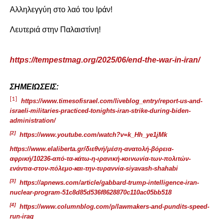
Αλληλεγγύη στο λαό του Ιράν!
Λευτεριά στην Παλαιστίνη!
https://tempestmag.org/2025/06/end-the-war-in-iran/
ΣΗΜΕΙΩΣΕΙΣ:
[1]
https://www.timesofisrael.com/liveblog_entry/report-us-and-
israeli-militaries-practiced-tonights-iran-strike-during-biden-
administration/
[2]
https://www.youtube.com/watch?v=k_Hh_ye1jMk
https://www.elaliberta.gr/διεθνή/μέση-ανατολή-βόρεια-
αφρική/10236-από-τα-κάτω-η-ιρανική-κοινωνία-των-πολιτών-
ενάντια-στον-πόλεμο-και-την-τυραννία-siyavash-shahabi
[3]
https://apnews.com/article/gabbard-trump-intelligence-iran-
nuclear-program-51c8d85d536f8628870c110ac05bb518
[4]
https://www.columnblog.com/p/lawmakers-and-pundits-speed-
run-iraq