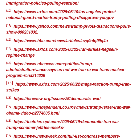
immigration-policies-polling-reaction/
https://www.axios.com/2025/06/10/los-angeles-protest-
[10]
national-guard-marine-trump-polling-disapprove-yougov
https://www.yahoo.com/news/trump-pivots-distractions-polls-
[11]
show-080231832.
https://www.bbc.com/news/articles/cvg9r4q99g4o
[12]
https://www.axios.com/2025/06/22/iran-strikes-hegseth-
[13]
regime-change
https://www.nbcnews.com/politics/trump-
[14]
administration/vance-says-us-not-war-iran-re-war-irans-nuclear-
program-rcna214329
[15]
https://www.axios.com/2025/06/22/maga-reaction-trump-iran-
strikes
https://isreview.org/issues/26/democrats_war/
[16]
https://www.independent.co.uk/tv/news/trump-israel-iran-war-
[17]
obama-video-b2774605.html
https://theintercept.com/2025/06/19/democratic-iran-war-
[18]
trump-schumer-jeffries-meeks/
https://www.newsweek.com/full-list-congress-members-
[19]