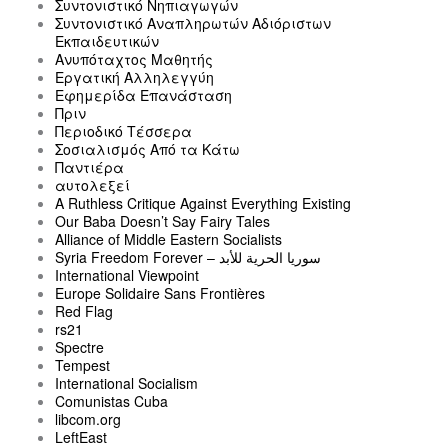
Συντονιστικό Νηπιαγωγών
Συντονιστικό Αναπληρωτών Αδιόριστων
Εκπαιδευτικών
Ανυπόταχτος Μαθητής
Εργατική Αλληλεγγύη
Εφημερίδα Επανάσταση
Πριν
Περιοδικό Τέσσερα
Σοσιαλισμός Από τα Κάτω
Παντιέρα
αυτολεξεί
A Ruthless Critique Against Everything Existing
Our Baba Doesn’t Say Fairy Tales
Alliance of Middle Eastern Socialists
Syria Freedom Forever – سوريا الحرية للأبد
International Viewpoint
Europe Solidaire Sans Frontières
Red Flag
rs21
Spectre
Tempest
International Socialism
Comunistas Cuba
libcom.org
LeftEast