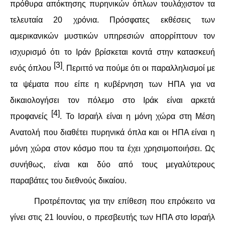
ΙΣΤΟΡΊΑ / ΘΕΩΡΊΑ
πρόθυρα απόκτησης πυρηνικών όπλων τουλάχιστον τα
τελευταία 20 χρόνια. Πρόσφατες εκθέσεις των
ΙΣΤΟΡΊΑ
αμερικανικών μυστικών υπηρεσιών απορρίπτουν τον
ΘΕΩΡΊΑ
ισχυρισμό ότι το Ιράν βρίσκεται κοντά στην κατασκευή
[3]
ενός όπλου
. Περιττό να πούμε ότι οι παραλληλισμοί με
ΠΟΛΙΤΙΣΜΌΣ
τα ψέματα που είπε η κυβέρνηση των ΗΠΑ για να
δικαιολογήσει τον πόλεμο στο Ιράκ είναι αρκετά
ΛΟΓΟΤΕΧΝΊΑ / ΤΈΧΝΗ
[4]
προφανείς
. Το Ισραήλ είναι η μόνη χώρα στη Μέση
ΜΟΥΣΙΚΉ
Ανατολή που διαθέτει πυρηνικά όπλα και οι ΗΠΑ είναι η
μόνη χώρα στον κόσμο που τα έχει χρησιμοποιήσει. Ως
ΚΙΝΗΜΑΤΟΓΡΆΦΟΣ
συνήθως, είναι και δύο από τους μεγαλύτερους
παραβάτες του διεθνούς δικαίου.
Προτρέποντας για την επίθεση που επρόκειτο να
γίνει στις 21 Ιουνίου, ο πρεσβευτής των ΗΠΑ στο Ισραήλ