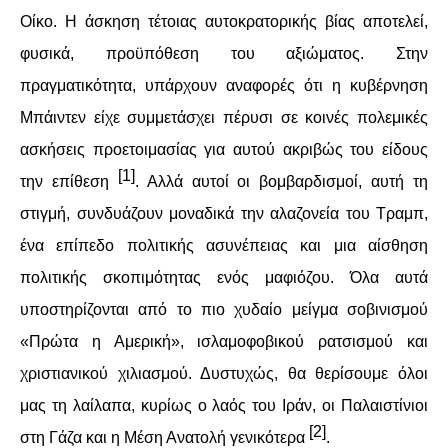
Οίκο. Η άσκηση τέτοιας αυτοκρατορικής βίας αποτελεί,
ΑΦΡΙΚΉ
φυσικά, προϋπόθεση του αξιώματος. Στην
πραγματικότητα, υπάρχουν αναφορές ότι η κυβέρνηση
ΕΡΓΑΤΙΚΌ ΚΊΝΗΜΑ
Μπάιντεν είχε συμμετάσχει πέρυσι σε κοινές πολεμικές
ΚΙΝΗΤΟΠΟΙΉΣΕΙΣ
ασκήσεις προετοιμασίας για αυτού ακριβώς του είδους
[1]
την επίθεση
. Αλλά αυτοί οι βομβαρδισμοί, αυτή τη
ΕΙΔΉΣΕΙΣ
στιγμή, συνδυάζουν μοναδικά την αλαζονεία του Τραμπ,
ΑΝΑΚΟΙΝΏΣΕΙΣ
ένα επίπεδο πολιτικής ασυνέπειας και μια αίσθηση
πολιτικής σκοπιμότητας ενός μαφιόζου. Όλα αυτά
ΑΝΑΛΎΣΕΙΣ
υποστηρίζονται από το πιο χυδαίο μείγμα σοβινισμού
«Πρώτα η Αμερική», ισλαμοφοβικού ρατσισμού και
ΚΙΝΉΜΑΤΑ
χριστιανικού χιλιασμού. Δυστυχώς, θα θερίσουμε όλοι
ΚΙΝΗΤΟΠΟΙΉΣΕΙΣ
μας τη λαίλαπα, κυρίως ο λαός του Ιράν, οι Παλαιστίνιοι
[2]
στη Γάζα και η Μέση Ανατολή γενικότερα
.