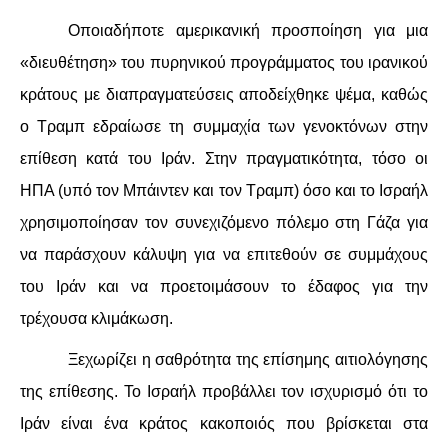
ΕΙΔΉΣΕΙΣ
Οποιαδήποτε αμερικανική προσποίηση για μια
ΑΝΑΚΟΙΝΏΣΕΙΣ
«διευθέτηση» του πυρηνικού προγράμματος του ιρανικού
κράτους με διαπραγματεύσεις αποδείχθηκε ψέμα, καθώς
ΝΕΟΛΑΊΑ
ο Τραμπ εδραίωσε τη συμμαχία των γενοκτόνων στην
ΑΝΤΙΦΑΣΙΣΤΙΚΌ
επίθεση κατά του Ιράν. Στην πραγματικότητα, τόσο οι
ΗΠΑ (υπό τον Μπάιντεν και τον Τραμπ) όσο και το Ισραήλ
ΑΝΤΙΡΑΤΣΙΣΤΙΚΌ
χρησιμοποίησαν τον συνεχιζόμενο πόλεμο στη Γάζα για
ΓΥΝΑΙΚΕΊΟ
να παράσχουν κάλυψη για να επιτεθούν σε συμμάχους
του Ιράν και να προετοιμάσουν το έδαφος για την
LGBTQIA+
τρέχουσα κλιμάκωση.
ΠΕΡΙΒΆΛΛΟΝ
Ξεχωρίζει η σαθρότητα της επίσημης αιτιολόγησης
της επίθεσης. Το Ισραήλ προβάλλει τον ισχυρισμό ότι το
ΚΙΝΉΜΑΤΑ ΠΌΛΗΣ
Ιράν είναι ένα κράτος κακοποιός που βρίσκεται στα