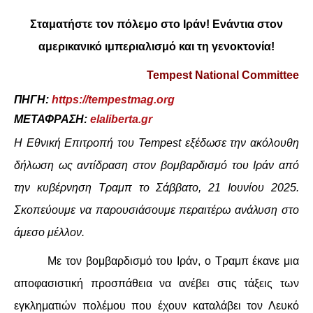
Σταματήστε τον πόλεμο στο Ιράν!
Ενάντια στον
ΔΙΕΘΝΉ
αμερικανικό ιμπεριαλισμό και τη γενοκτονία!
ΕΙΔΉΣΕΙΣ
Tempest National Committee
ΚΌΣΜΟΣ
ΠΗΓΗ:
https://tempestmag.org
ΜΕΤΑΦΡΑΣΗ:
elaliberta.gr
ΑΝΑΤΟΛΙΚΉ ΕΥΡΏΠΗ / ΒΑΛΚΆΝΙΑ
Η Εθνική Επιτροπή του Tempest εξέδωσε την ακόλουθη
δήλωση ως αντίδραση στον βομβαρδισμό του Ιράν από
ΔΥΤΙΚΉ ΕΥΡΏΠΗ
την κυβέρνηση Τραμπ το Σάββατο, 21 Ιουνίου 2025.
ΜΈΣΗ ΑΝΑΤΟΛΉ / ΒΌΡΕΙΑ ΑΦΡΙΚΉ
Σκοπεύουμε να παρουσιάσουμε περαιτέρω ανάλυση στο
άμεσο μέλλον.
ΒΌΡΕΙΑ ΑΜΕΡΙΚΉ
Με τον βομβαρδισμό του Ιράν, ο Τραμπ έκανε μια
ΛΑΤΙΝΙΚΉ ΑΜΕΡΙΚΉ
αποφασιστική προσπάθεια να ανέβει στις τάξεις των
εγκληματιών πολέμου που έχουν καταλάβει τον Λευκό
ΑΣΊΑ / ΩΚΕΑΝΊΑ