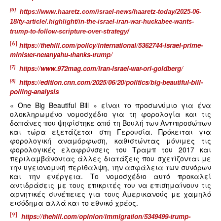
[5]
https://www.haaretz.com/israel-news/haaretz-today/2025-06-
18/ty-article/.highlight/in-the-israel-iran-war-huckabee-wants-
trump-to-follow-scripture-over-strategy/
[6]
https://thehill.com/policy/international/5362744-israel-prime-
minister-netanyahu-thanks-trump/
https://www.972mag.com/iran-israel-war-ori-goldberg/
[7]
https://edition.cnn.com/2025/06/20/politics/big-beautiful-bill-
[8]
polling-analysis
« One Big Beautiful Bill » είναι το προσωνύμιο για ένα
ολοκληρωμένο νομοσχέδιο για τη φορολογία και τις
δαπάνες που ψηφίστηκε από τη Βουλή των Αντιπροσώπων
και τώρα εξετάζεται στη Γερουσία. Πρόκειται για
φορολογική αναμόρφωση, καθιστώντας μόνιμες τις
φορολογικές ελαφρύνσεις του Τραμπ του 2017 και
περιλαμβάνοντας άλλες διατάξεις που σχετίζονται με
την υγειονομική περίθαλψη, την ασφάλεια των συνόρων
και την ενέργεια. Το νομοσχέδιο αυτό προκαλεί
αντιδράσεις με τους επικριτές του να επισημαίνουν τις
αρνητικές συνέπειες για τους Αμερικανούς με χαμηλό
εισόδημα αλλά και το εθνικό χρέος.
[9]
https://thehill.com/opinion/immigration/5349499-trump-