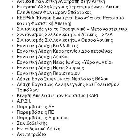
Αντικαπιταλιστική Ανατροπή στην Αττική
Επιτροπή Αλληλεγγύης Στρατευμένων - Δίκτυο
Ελεύθερων Φαντάρων Σπάρτακος
ΚΕΕΡΦΑ (Κίνηση Ενωμένοι Εναντία στο Ρατσισμό
και τη Φασιστική Απειλή)
Συντονισμός για το Προσφυγικό – Μεταναστευτικό
Συντονισμός Συλλογικοτήτων Αττικής – ΣΥΣΑ
Συντονισμός Συλλογικοτήτων Θεσσαλονίκης
Εργατική Λέσχη Καλλιθέας
Εργατική Λέσχη Κερατσινίου Δραπετσώνας
Εργατική Λέσχη Λέσβου
Εργατική Λέσχη Νέας Ιωνίας «Υδραγωγείο»
Εργατική Λέσχη Νέας Σμύρνης
Εργατική Λέσχη Περιστερίου
Λέσχη Εργαζομένων και Νεολαίας Βόλου
Λέσχη Εργασίας Αλληλεγγύης και Πολιτισμού
Τρικάλων
Κινηση Απελαστε τον Ρατσισμο (ΚΑΡ)
Α.Ρ.Σ.Ι.
Παρεμβάσεις ΔΕ
Παρεμβάσεις ΠΕ
Παρεμβάσεις Δημοσίου
Σελιδοδείκτης
Εκπαιδευτική Λέσχη
Αντιτετράδια