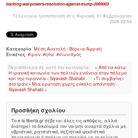
backing-war-powers-resolution-against-trump-2089003
Τελευταία τροποποίηση στις Κυριακή, 01 Φεβρουαρίου
2026 22:54
Κατηγορία
Μέση Ανατολή / Βόρεια Αφρική
Ετικέτες
ιραν
ηπα
σιωνισμος
Περισσότερα σε αυτή την κατηγορία:
« Από τα κάτω:
Η ιρανική κοινωνία των πολιτών ενάντια στον πόλεμο
και την τυραννία - Siyavash Shahabi
«Τι συμβαίνει
στο Ιράν;» Μια ερώτηση χωρίς εύκολη απάντηση -
Siyavash Shahabi »
Προσθήκη σχολίου
Το e la libertà.gr σέβεται όλες τις απόψεις, αλλά
διατηρεί το δικαίωμά του να μην αναρτά σχόλια με
υβριστικό, ρατσιστικό, σεξιστικό φασιστικό
περιεχόμενο ή σχόλια μη σχετικά με το κείμενο.