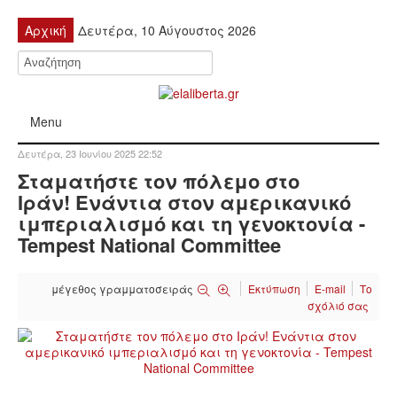
Αρχική
Δευτέρα, 10 Αύγουστος 2026
Menu
Δευτέρα, 23 Ιουνίου 2025 22:52
ΠΟΛΙΤΙΚΉ
Σταματήστε τον πόλεμο στο
Ιράν! Ενάντια στον αμερικανικό
ΚΙΝΗΤΟΠΟΙΉΣΕΙΣ
ιμπεριαλισμό και τη γενοκτονία -
Tempest National Committee
ΕΙΔΉΣΕΙΣ
μέγεθος γραμματοσειράς
Εκτύπωση
E-mail
Το
ΑΝΑΚΟΙΝΏΣΕΙΣ
σχόλιό σας
ΑΝΑΛΎΣΕΙΣ
ΟΙΚΟΝΟΜΊΑ