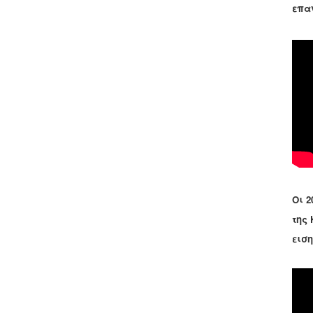
επα
Οι 2
της
εισ