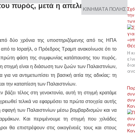
ου πυρός, μετά η απελευθέρωση
ΚΙΝΉΜΑΤΑ ΠΌΛΗΣ
Σχό
την
των
από δύο χρόνια της υποστηριζόμενης από τις ΗΠΑ
α από το Ισραήλ, ο Πρόεδρος Τραμπ ανακοίνωσε ότι το
Η κ
 πρώτη φάση της συμφωνίας κατάπαυσης του πυρός.
είν
δια
τη στιγμή είναι η διάσωση των ζωών των Παλαιστινίων,
αν
για να αντιμετωπίσει τη βασική αιτία της αδικίας: τη
και την καταπίεση των Παλαιστινίων.
Παρ
 βάζει τέλος στη γενοκτονία, αυτή τη στιγμή κρατάμε
συν
συν
οχρεωθεί τελικά να εφαρμόσει τα πρώτα στοιχεία αυτής
Κα
κή σφαγή των Παλαιστινίων μέσω βομβαρδισμών και να
αρμάκων. Και περιμένουμε τη στιγμή που χιλιάδες
ηροι θα επιστρέψουν στις οικογένειές τους και στους