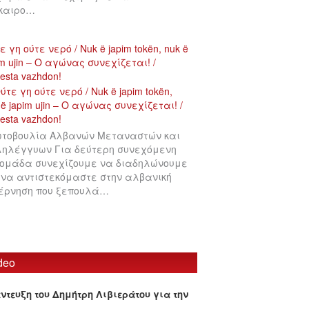
ίκαιρο…
ε γη ούτε νερό / Nuk ë japim tokën, nuk ë
im ujin – Ο αγώνας συνεχίζεται! /
testa vazhdon!
τοβουλία Αλβανών Μεταναστών και
ηλέγγυων Για δεύτερη συνεχόμενη
ομάδα συνεχίζουμε να διαδηλώνουμε
 να αντιστεκόμαστε στην αλβανική
έρνηση που ξεπουλά…
deo
έντευξη του Δημήτρη Λιβιεράτου για την