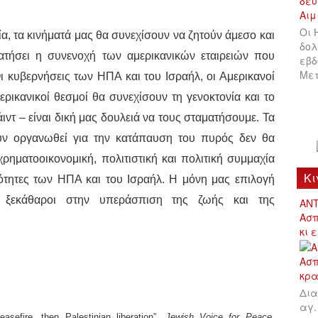
Οι 
ία, τα κινήματά μας θα συνεχίσουν να ζητούν άμεσο και
δολ
τήσει η συνενοχή των αμερικανικών εταιρειών που
εβδ
Μετ
 κυβερνήσεις των ΗΠΑ και του Ισραήλ, οι Αμερικανοί
ρικανικοί θεσμοί θα συνεχίσουν τη γενοκτονία και το
ιντ – είναι δική μας δουλειά να τους σταματήσουμε. Τα
ν οργανωθεί για την κατάπαυση του πυρός δεν θα
ρηματοοικονομική, πολιτιστική και πολιτική συμμαχία
Κι
εότητες των ΗΠΑ και του Ισραήλ. Η μόνη μας επιλογή
ι ξεκάθαροι στην υπεράσπιση της ζωής και της
ΑΝΤ
Ασπ
κι 
Δια
αγ.
asefire, then Palestinian liberation”,
Jewish Voice for Peace
,