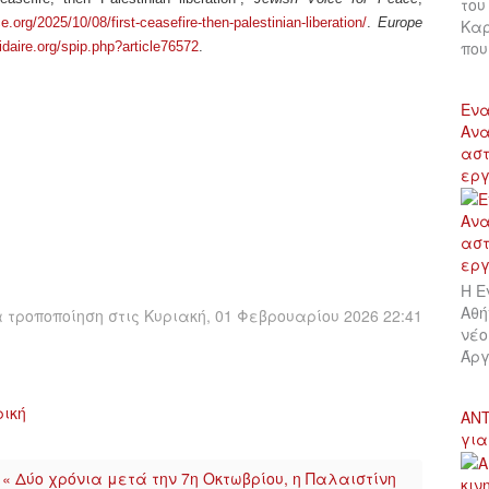
του
.org/2025/10/08/first-ceasefire-then-palestinian-liberation/
.
Europe
Καρ
πο
idaire.org/spip.php?article76572
.
Ενα
Ανα
αστ
εργ
Η Ε
Αθή
τροποποίηση στις Κυριακή, 01 Φεβρουαρίου 2026 22:41
νέο
Άργ
ρική
ΑΝΤ
για
« Δύο χρόνια μετά την 7η Οκτωβρίου, η Παλαιστίνη