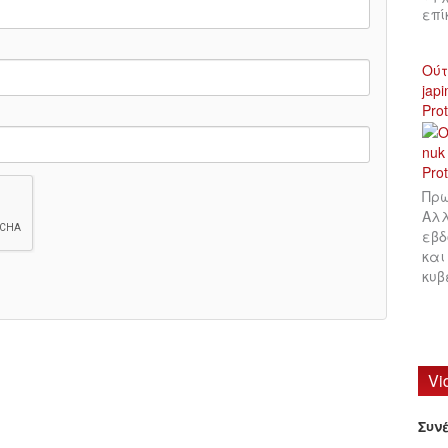
επ
Ούτ
jap
Pro
Πρω
Αλλ
εβδ
και
κυβ
Vi
Συν