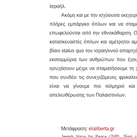
Ισραήλ.
Ακόμη και με την ισχύουσα εκεχειρ
πλήρες εμπάργκο όπλων και να σταμα
επωφελούνται από την εθνοκάθαρση. Οι
κατασκευαστές όπλων και αμέτρητοι αμε
βίαιο status quo του ισραηλινού απαρτχά
εκατομμύρια των ανθρώπων που έχου
ησυχάσουν μέχρι να σταματήσουμε τη χ
που συνδέει τις συνεχιζόμενες φρικαλ
είναι να γίνουμε πιο τολμηροί κα
απελευθέρωσης των Παλαιστινίων.
Μετάφραση:
elaliberta.gr
Jewish Voice for Peace (JVP), “First ce