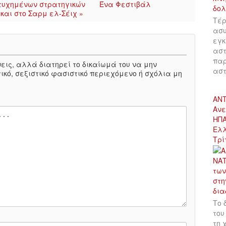
τυχημένων στρατηγικών
Ένα Φεστιβάλ
και στο Σαρμ ελ-Σέιχ »
Τέρ
ασυ
εγκ
αστ
παρ
πόψεις, αλλά διατηρεί το δικαίωμά του να μην
αστ
ικό, σεξιστικό φασιστικό περιεχόμενο ή σχόλια μη
ΑΝΤ
Ανε
ΗΠΑ
Ελλ
Τρί
Το 
του
τη 