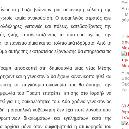
Θα 
Ριτ
ίνιοι στη Γάζα βιώνουν μια αδιανόητη κόλαση της
. Μ
 χωρίς καμία ανακούφιση. Ο ισραηλινός στρατός έχει
σύν
λόκληρες γειτονιές και πόλεις, κατεδαφίζοντας την
ής ζωής, αποδεκατίζοντας το σύστημα υγείας, την
Η Κ
απώ
α, τα πανεπιστήμια και τα πολιτιστικά ιδρύματα. Από τη
Με
ύμα αυτής της εκστρατείας εξόντωσης θα επηρεάσει τις
 Τραμπ αποσκοπεί στη δημιουργία μιας νέας Μέσης
Η ο
τχάιντ και η γενοκτονία θα έχουν κανονικοποιηθεί και
απο
Θεό
ειακή και παγκόσμια οικονομία που θα διατηρεί την
έφυ
φωνία του Τραμπ επιτρέπει επίσης στο Ισραήλ να
εί για τις φρικαλεότητες του. Δύο χρόνια γενοκτονίας
63 
δή η ισραηλινή κυβέρνηση δεν έχει ποτέ λογοδοτήσει
θητ
Τσ
θρωπίνων δικαιωμάτων και εγκλημάτων κατά της
α αρχίσει μόνο όταν αμφισβητηθεί η ατιμωρησία του