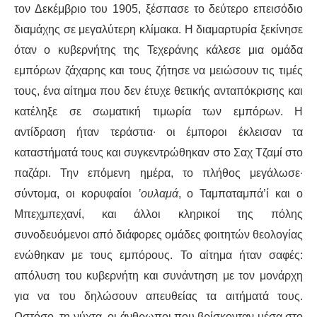
τον Δεκέμβριο του 1905, ξέσπασε το δεύτερο επεισόδιο
διαμάχης σε μεγαλύτερη κλίμακα. Η διαμαρτυρία ξεκίνησε
όταν ο κυβερνήτης της Τεχεράνης κάλεσε μια ομάδα
εμπόρων ζάχαρης και τους ζήτησε να μειώσουν τις τιμές
τους, ένα αίτημα που δεν έτυχε θετικής ανταπόκρισης και
κατέληξε σε σωματική τιμωρία των εμπόρων. Η
αντίδραση ήταν τεράστια∙ οι έμποροι έκλεισαν τα
καταστήματά τους και συγκεντρώθηκαν στο Σαχ Τζαμί στο
παζάρι. Την επόμενη ημέρα, το πλήθος μεγάλωσε∙
σύντομα, οι κορυφαίοι
’ουλαμά
, ο Ταμπαταμπά’ί και ο
Μπεχμπεχανί, και άλλοι κληρικοί της πόλης
συνοδευόμενοι από διάφορες ομάδες φοιτητών θεολογίας
ενώθηκαν με τους εμπόρους. Το αίτημα ήταν σαφές:
απόλυση του κυβερνήτη και συνάντηση με τον μονάρχη
για να του δηλώσουν απευθείας τα αιτήματά τους.
Ωστόσο, τη νύχτα, οι άνθρωποι που βρίσκονταν μέσα στο