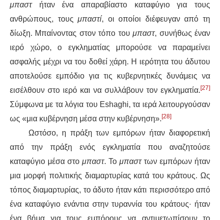
μπαστ
ήταν ένα απαραβίαστο καταφύγιο για τους
ανθρώπους, τους
μπαστί
, οι οποίοι διέφευγαν από τη
δίωξη. Μπαίνοντας στον τόπο του
μπαστ
, συνήθως έναν
ιερό χώρο, ο εγκληματίας μπορούσε να παραμείνει
ασφαλής μέχρι να του δοθεί χάρη. Η ιερότητα του άδυτου
αποτελούσε εμπόδιο για τις κυβερνητικές δυνάμεις να
[27]
εισέλθουν στο ιερό και να συλλάβουν τον εγκληματία.
Σύμφωνα με τα λόγια του Eshaghi, τα ιερά λειτουργούσαν
[28]
ως «μια κυβέρνηση μέσα στην κυβέρνηση».
Ωστόσο, η πράξη των εμπόρων ήταν διαφορετική
από την πράξη ενός εγκληματία που αναζητούσε
καταφύγιο μέσα στο
μπαστ
. Το
μπαστ
των εμπόρων ήταν
μια μορφή πολιτικής διαμαρτυρίας κατά του κράτους. Ως
τόπος διαμαρτυρίας, το άδυτο ήταν κάτι περισσότερο από
ένα καταφύγιο ενάντια στην τυραννία του κράτους∙ ήταν
ένα βήμα για τους εμπόρους να αντιμετωπίσουν το