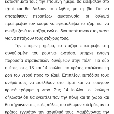
καταστήματά τους την επόμενη ημέρα, θα εισέβαλαν στο
τζαμί και θα διέλυαν το πλήθος με τη βία. Για να
αποτρέψουν περαιτέρω αιματοχυσία, οι
’ουλαμά
προέτρεψαν τον κόσμο να εγκαταλείψει το τζαμί και να
ανοίξει ξανά το παζάρι, ενώ οι ίδιοι παρέμειναν στο
μπαστ
για να πετύχουν τους στόχους τους.
Την επόμενη ημέρα, το παζάρι επέστρεψε στη
συνηθισμένη του ρουτίνα∙ ωστόσο, υπήρχε έντονη
παρουσία στρατιωτικών δυνάμεων στην πόλη. Για δύο
ημέρες, στις 13 και 14 Ιουλίου, το κράτος απέκλεισε τη
ροή του νερού προς το τζαμί. Επιπλέον, εμπόδισε τους
ανθρώπους να εισέλθουν στο τζαμί και να εισάγουν
κρυφά τρόφιμα ή νερό. Στις 14 Ιουλίου, οι
’ουλαμά
δήλωσαν ότι θα εγκατέλειπαν την πόλη και τη χώρα και
θα πήγαιναν στις ιερές πόλεις του οθωμανικού Ιράκ, αν το
κράτος εγγυόταν την ασφάλειά τους. Λαμβάνοντας την