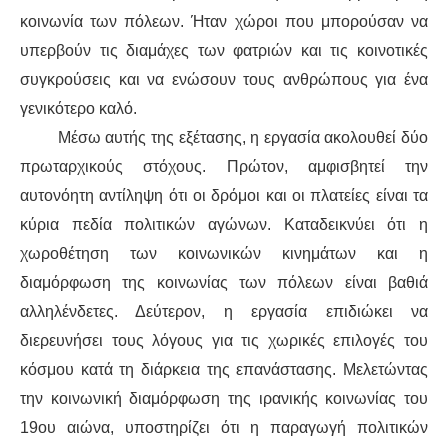
ΙΣΤΟΡΊΑ / ΘΕΩΡΊΑ
κοινωνία των πόλεων. Ήταν χώροι που μπορούσαν να
υπερβούν τις διαμάχες των φατριών και τις κοινοτικές
ΙΣΤΟΡΊΑ
συγκρούσεις και να ενώσουν τους ανθρώπους για ένα
ΘΕΩΡΊΑ
γενικότερο καλό.
Μέσω αυτής της εξέτασης, η εργασία ακολουθεί δύο
ΠΟΛΙΤΙΣΜΌΣ
πρωταρχικούς στόχους. Πρώτον, αμφισβητεί την
αυτονόητη αντίληψη ότι οι δρόμοι και οι πλατείες είναι τα
ΛΟΓΟΤΕΧΝΊΑ / ΤΈΧΝΗ
κύρια πεδία πολιτικών αγώνων. Καταδεικνύει ότι η
χωροθέτηση των κοινωνικών κινημάτων και η
ΜΟΥΣΙΚΉ
διαμόρφωση της κοινωνίας των πόλεων είναι βαθιά
ΚΙΝΗΜΑΤΟΓΡΆΦΟΣ
αλληλένδετες. Δεύτερον, η εργασία επιδιώκει να
διερευνήσει τους λόγους για τις χωρικές επιλογές του
κόσμου κατά τη διάρκεια της επανάστασης. Μελετώντας
την κοινωνική διαμόρφωση της ιρανικής κοινωνίας του
19ου αιώνα, υποστηρίζει ότι η παραγωγή πολιτικών