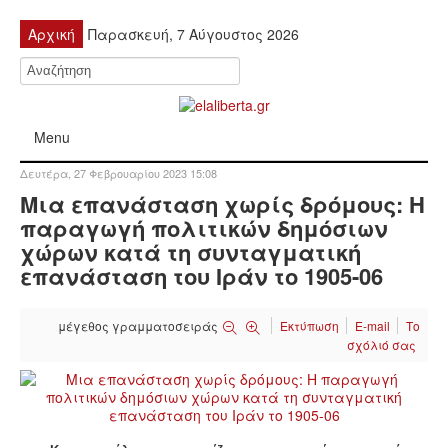
Αρχική
Παρασκευή, 7 Αύγουστος 2026
Menu
Δευτέρα, 27 Φεβρουαρίου 2023 15:08
ΠΟΛΙΤΙΚΉ
Μια επανάσταση χωρίς δρόμους: Η
παραγωγή πολιτικών δημόσιων
ΚΙΝΗΤΟΠΟΙΉΣΕΙΣ
χώρων κατά τη συνταγματική
επανάσταση του Ιράν το 1905-06
ΕΙΔΉΣΕΙΣ
μέγεθος γραμματοσειράς
Εκτύπωση
E-mail
Το
ΑΝΑΚΟΙΝΏΣΕΙΣ
σχόλιό σας
ΑΝΑΛΎΣΕΙΣ
ΟΙΚΟΝΟΜΊΑ