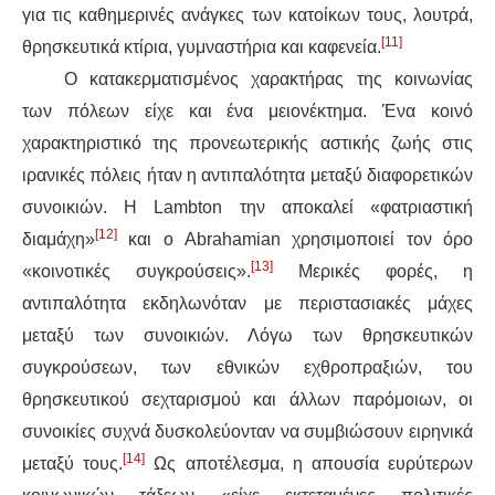
για τις καθημερινές ανάγκες των κατοίκων τους, λουτρά,
[11]
θρησκευτικά κτίρια, γυμναστήρια και καφενεία.
Ο κατακερματισμένος χαρακτήρας της κοινωνίας
των πόλεων είχε και ένα μειονέκτημα. Ένα κοινό
χαρακτηριστικό της προνεωτερικής αστικής ζωής στις
ιρανικές πόλεις ήταν η αντιπαλότητα μεταξύ διαφορετικών
συνοικιών. Η Lambton την αποκαλεί «φατριαστική
[12]
διαμάχη»
και ο Abrahamian χρησιμοποιεί τον όρο
[13]
«κοινοτικές συγκρούσεις».
Μερικές φορές, η
αντιπαλότητα εκδηλωνόταν με περιστασιακές μάχες
μεταξύ των συνοικιών. Λόγω των θρησκευτικών
συγκρούσεων, των εθνικών εχθροπραξιών, του
θρησκευτικού σεχταρισμού και άλλων παρόμοιων, οι
συνοικίες συχνά δυσκολεύονταν να συμβιώσουν ειρηνικά
[14]
μεταξύ τους.
Ως αποτέλεσμα, η απουσία ευρύτερων