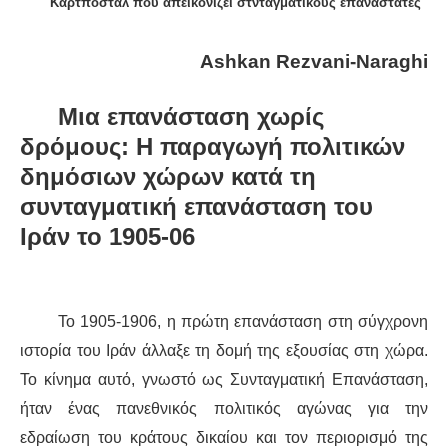
Καρτποστάλ που απεικονίζει στνταγματικούς επαναστάτες
ΔΙΕΘΝΉ
Ashkan Rezvani-Naraghi
ΕΙΔΉΣΕΙΣ
Μια επανάσταση χωρίς
ΚΌΣΜΟΣ
δρόμους: Η παραγωγή πολιτικών
δημόσιων χώρων κατά τη
ΑΝΑΤΟΛΙΚΉ ΕΥΡΏΠΗ / ΒΑΛΚΆΝΙΑ
συνταγματική επανάσταση του
Ιράν το 1905-06
ΔΥΤΙΚΉ ΕΥΡΏΠΗ
ΜΈΣΗ ΑΝΑΤΟΛΉ / ΒΌΡΕΙΑ ΑΦΡΙΚΉ
Το 1905-1906, η πρώτη επανάσταση στη σύγχρονη
ΒΌΡΕΙΑ ΑΜΕΡΙΚΉ
ιστορία του Ιράν άλλαξε τη δομή της εξουσίας στη χώρα.
Το κίνημα αυτό, γνωστό ως Συνταγματική Επανάσταση,
ΛΑΤΙΝΙΚΉ ΑΜΕΡΙΚΉ
ήταν ένας πανεθνικός πολιτικός αγώνας για την
εδραίωση του κράτους δικαίου και τον περιορισμό της
ΑΣΊΑ / ΩΚΕΑΝΊΑ