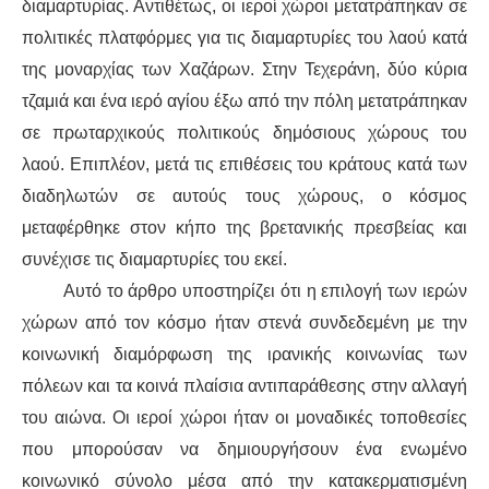
ΕΙΔΉΣΕΙΣ
διαμαρτυρίας. Αντιθέτως, οι ιεροί χώροι μετατράπηκαν σε
πολιτικές πλατφόρμες για τις διαμαρτυρίες του λαού κατά
ΑΝΑΚΟΙΝΏΣΕΙΣ
της μοναρχίας των Χαζάρων. Στην Τεχεράνη, δύο κύρια
τζαμιά και ένα ιερό αγίου έξω από την πόλη μετατράπηκαν
ΝΕΟΛΑΊΑ
σε πρωταρχικούς πολιτικούς δημόσιους χώρους του
ΑΝΤΙΦΑΣΙΣΤΙΚΌ
λαού. Επιπλέον, μετά τις επιθέσεις του κράτους κατά των
διαδηλωτών σε αυτούς τους χώρους, ο κόσμος
ΑΝΤΙΡΑΤΣΙΣΤΙΚΌ
μεταφέρθηκε στον κήπο της βρετανικής πρεσβείας και
συνέχισε τις διαμαρτυρίες του εκεί.
ΓΥΝΑΙΚΕΊΟ
Αυτό το άρθρο υποστηρίζει ότι η επιλογή των ιερών
χώρων από τον κόσμο ήταν στενά συνδεδεμένη με την
LGBTQIA+
κοινωνική διαμόρφωση της ιρανικής κοινωνίας των
ΠΕΡΙΒΆΛΛΟΝ
πόλεων και τα κοινά πλαίσια αντιπαράθεσης στην αλλαγή
του αιώνα. Οι ιεροί χώροι ήταν οι μοναδικές τοποθεσίες
ΚΙΝΉΜΑΤΑ ΠΌΛΗΣ
που μπορούσαν να δημιουργήσουν ένα ενωμένο
κοινωνικό σύνολο μέσα από την κατακερματισμένη