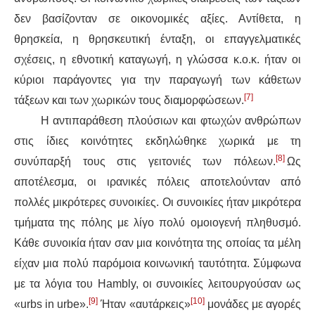
δεν βασίζονταν σε οικονομικές αξίες. Αντίθετα, η
θρησκεία, η θρησκευτική ένταξη, οι επαγγελματικές
σχέσεις, η εθνοτική καταγωγή, η γλώσσα κ.ο.κ. ήταν οι
κύριοι παράγοντες για την παραγωγή των κάθετων
[7]
τάξεων και των χωρικών τους διαμορφώσεων.
Η αντιπαράθεση πλούσιων και φτωχών ανθρώπων
στις ίδιες κοινότητες εκδηλώθηκε χωρικά με τη
[8]
συνύπαρξή τους στις γειτονιές των πόλεων.
Ως
αποτέλεσμα, οι ιρανικές πόλεις αποτελούνταν από
πολλές μικρότερες συνοικίες. Οι συνοικίες ήταν μικρότερα
τμήματα της πόλης με λίγο πολύ ομοιογενή πληθυσμό.
Κάθε συνοικία ήταν σαν μια κοινότητα της οποίας τα μέλη
είχαν μια πολύ παρόμοια κοινωνική ταυτότητα. Σύμφωνα
με τα λόγια του Hambly, οι συνοικίες λειτουργούσαν ως
[9]
[10]
«urbs in urbe».
Ήταν «αυτάρκεις»
μονάδες με αγορές