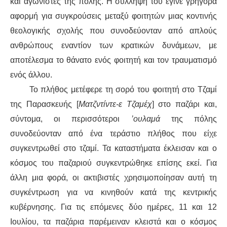
και αγωνιστές της πόλης. Η σύλληψή του έγινε γρήγορα
αφορμή για συγκρούσεις μεταξύ φοιτητών μιας κοντινής
θεολογικής σχολής που συνοδεύονταν από απλούς
ανθρώπους εναντίον των κρατικών δυνάμεων, με
αποτέλεσμα το θάνατο ενός φοιτητή και τον τραυματισμό
ενός άλλου.
Το πλήθος μετέφερε τη σορό του φοιτητή στο Τζαμί
της Παρασκευής [
Ματζντίντε-ε Τζαμέχ
] στο παζάρι και,
σύντομα, οι περισσότεροι
’ουλαμά
της πόλης
συνοδεύονταν από ένα τεράστιο πλήθος που είχε
συγκεντρωθεί στο τζαμί. Τα καταστήματα έκλεισαν και ο
κόσμος του παζαριού συγκεντρώθηκε επίσης εκεί. Για
άλλη μια φορά, οι ακτιβιστές χρησιμοποίησαν αυτή τη
συγκέντρωση για να κινηθούν κατά της κεντρικής
κυβέρνησης. Για τις επόμενες δύο ημέρες, 11 και 12
Ιουλίου, τα παζάρια παρέμειναν κλειστά και ο κόσμος