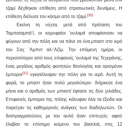
τζαμί δέχθηκαν επίθεση από στρατιωτικές δυνάμεις. Η
[30]
επίθεση διέλυσε τον κόσμο από το τζαμί.
Εκείνη τη νύχτα, μετά από πρόταση του
Ταμπαταμπά’ί, οι κορυφαίοι
’ουλαμά
αποφάσισαν να
φύγουν από την πόλη και να πάνε σε ένα
μπαστ
στο ιερό
του Σαχ ’Αμπντ αλ-’Αζίμ. Την επόμενη ημέρα, οι
περισσότεροι από τους επιφανείς
’ουλαμά
της Τεχεράνης,
ένας μεγάλος αριθμός φοιτητών θεολογίας και ορισμένοι
[31]
έμποροι
εγκατέλειψαν την πόλη για το ιερό. Αυτή τη
φορά, το μπαστ ήταν πολύ μεγαλύτερο- διήρκεσε ένα
μήνα και ο αριθμός των
μπαστί
έφτασε τις δύο χιλιάδες.
Επιφανείς έμποροι της πόλης κάλυψαν όλα τα έξοδα και
παρείχαν τις καθημερινές ανάγκες των διαδηλωτών. Οι
διαπραγματεύσεις με την αυλή ήταν επιτυχείς∙ αφού
έλαβαν το επίσημο κείμενο του βασιλιά, στις 12