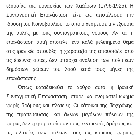
εξουσίας της μοναρχίας των Χαζάρων (1796-1925). Η
ΑΦΡΙΚΉ
Συνταγματική Επανάσταση είχε ως αποτέλεσμα την
ίδρυση του Κοινοβουλίου, το οποίο δέσμευσε την εξουσία
ΕΡΓΑΤΙΚΌ ΚΊΝΗΜΑ
της αυλής με τους συνταγματικούς νόμους. Αν και η
επανάσταση αυτή αποτελεί ένα καλά μελετημένο θέμα
ΚΙΝΗΤΟΠΟΙΉΣΕΙΣ
στις ιρανικές σπουδές, η χωροταξία της απουσιάζει από
τις έρευνες αυτές. Δεν υπάρχει ανάλυση των πολιτικών
ΕΙΔΉΣΕΙΣ
δημόσιων χώρων του λαού κατά τους μήνες της
ΑΝΑΚΟΙΝΏΣΕΙΣ
επανάστασης.
Όπως καταδεικνύει το άρθρο αυτό, η Ιρανική
ΑΝΑΛΎΣΕΙΣ
Συνταγματική Επανάσταση μπορεί να ονομαστεί κίνημα
χωρίς δρόμους και πλατείες. Οι κάτοικοι της Τεχεράνης,
ΚΙΝΉΜΑΤΑ
της πρωτεύουσας, και άλλων μεγάλων πόλεων της
χώρας δεν χρησιμοποίησαν τους κεντρικούς δρόμους και
ΚΙΝΗΤΟΠΟΙΉΣΕΙΣ
τις πλατείες των πόλεών τους ως κύριους χώρους