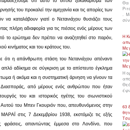
αραδεχτούμε ότι αυτό το διπλό ξεκαθάρισμα των
Θα 
Ριτ
ρνησής του προκαλεί την αμηχανία και τις απορίες των
. Μ
 να καταλάβουν γιατί ο Νετανιάχου θυσιάζει τους
σύν
τας πλήρη αδιαφορία για τις πιέσεις ενός μέρους των
Η Κ
ό το ερώτημα δεν πρέπει να αναζητηθεί στο παρόν,
απώ
ού κινήματος και του κράτους του.
Με
με ότι η απάνθρωπη στάση του Νετανιάχου απέναντι
 απλό αδίκημα σε σύγκριση με το απίστευτο έγκλημα
Η ο
ύτωμα ή ακόμα και η συστηματική άρνηση να γίνουν τα
απο
Θεό
ς Διασποράς, από μέρους ενός ανθρώπου που ήταν
έφυ
υργός του και ιστορικός ηγέτης του σιωνιστικού
! Αυτού του Μπεν Γκουριόν που, απευθυνόμενος στην
63 
θητ
MAPAÏ στις 7 Δεκεμβρίου 1938, εκστόμιζε τις εξής
Τσ
ς φράσεις, απαντώντας έμμεσα στο Λονδίνο, που