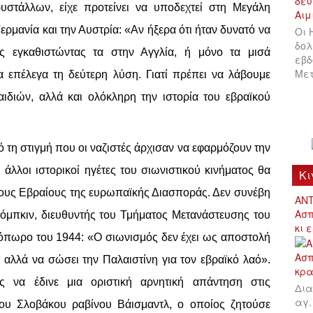
στάλλων, είχε προτείνει να υποδεχτεί στη Μεγάλη
ερμανία και την Αυστρία: «Αν ήξερα ότι ήταν δυνατό να
Οι 
δολ
ς εγκαθιστώντας τα στην Αγγλία, ή μόνο τα μισά
εβδ
Μετ
α επέλεγα τη δεύτερη λύση. Γιατί πρέπει να λάβουμε
διών, αλλά και ολόκληρη την ιστορία του εβραϊκού
ό τη στιγμή που οι ναζιστές άρχισαν να εφαρμόζουν την
 άλλοι ιστορικοί ηγέτες του σιωνιστικού κινήματος θα
Κι
στους Εβραίους της ευρωπαϊκής Διασποράς. Δεν συνέβη
ΑΝΤ
Ασπ
Ντόμπκιν, διευθυντής του Τμήματος Μετανάστευσης του
κι 
όπωρο του 1944: «Ο σιωνισμός δεν έχει ως αποστολή
αλλά να σώσει την Παλαιστίνη για τον εβραϊκό λαό».
 να έδινε μια οριστική αρνητική απάντηση στις
Δια
αγ.
του Σλοβάκου ραβίνου Βάισμαντλ, ο οποίος ζητούσε