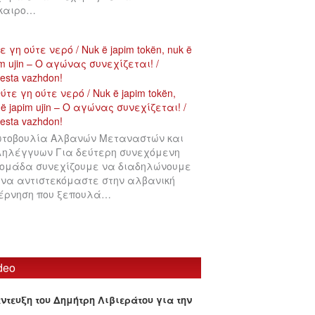
ίκαιρο…
ε γη ούτε νερό / Nuk ë japim tokën, nuk ë
im ujin – Ο αγώνας συνεχίζεται! /
testa vazhdon!
τοβουλία Αλβανών Μεταναστών και
ηλέγγυων Για δεύτερη συνεχόμενη
ομάδα συνεχίζουμε να διαδηλώνουμε
 να αντιστεκόμαστε στην αλβανική
έρνηση που ξεπουλά…
deo
έντευξη του Δημήτρη Λιβιεράτου για την