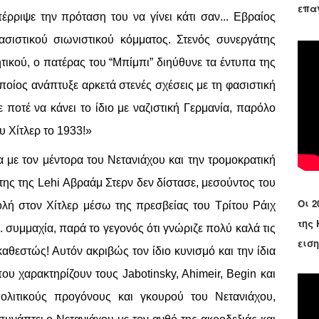
επα
ρριψε την πρόταση του να γίνει κάτι σαν... Εβραίος
σιστικού σιωνιστικού κόμματος. Στενός συνεργάτης
τικού, ο πατέρας του “Μπίμπι” διηύθυνε τα έντυπα της
ποίος ανάπτυξε αρκετά στενές σχέσεις με τη φασιστική
 ποτέ να κάνει το ίδιο με ναζιστική Γερμανία, παρόλο
υ Χίτλερ το 1933!»
α με τον μέντορα του Νετανιάχου και την τρομοκρατική
της της Lehi Αβραάμ Στερν δεν δίστασε, μεσούντος του
Οι 2
ολή στον Χίτλερ μέσω της πρεσβείας του Τρίτου Ράιχ
της
. συμμαχία, παρά το γεγονός ότι γνώριζε πολύ καλά τις
εισ
αθεστώς! Αυτόν ακριβώς τον ίδιο κυνισμό και την ίδια
υ χαρακτηρίζουν τους Jabotinsky, Ahimeir, Begin και
ολιτικούς προγόνους και γκουρού του Νετανιάχου,