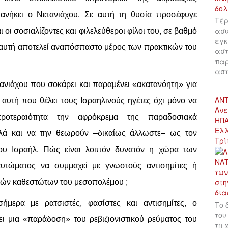
α ανήκει ο Νετανιάχου. Σε αυτή τη θυσία προσέφυγε
Τέρ
ασυ
οι σοσιαλίζοντες και φιλελεύθεροι φίλοι του, σε βαθμό
εγκ
 αυτή αποτελεί αναπόσπαστο μέρος των πρακτικών του
αστ
παρ
αστ
ανιάχου που σοκάρει και παραμένει «ακατανόητη» για
ΑΝΤ
 αυτή που θέλει τους Ισραηλινούς ηγέτες όχι μόνο να
Ανε
ροτεραιότητα την αφρόκρεμα της παραδοσιακά
ΗΠΑ
Ελλ
αλλά και να την θεωρούν –δικαίως άλλωστε– ως τον
Τρί
ου Ισραήλ. Πώς είναι λοιπόν δυνατόν η χώρα των
τώματος να συμμαχεί με γνωστούς αντισημίτες ή
ικών καθεστώτων του μεσοπολέμου ;
ήμερα με ρατσιστές, φασίστες και αντισημίτες, ο
Το 
του
ει μια «παράδοση» του ρεβιζιονιστικού ρεύματος του
τη 