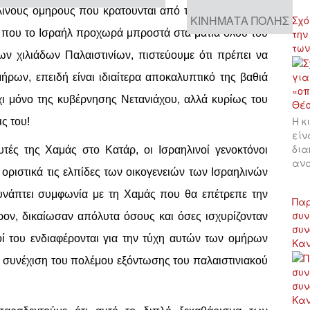
αηλινούς ομήρους που κρατούνται από τη Χαμάς μπορεί
ΚΙΝΉΜΑΤΑ ΠΌΛΗΣ
Σχό
ρα που το Ισραήλ προχωρά μπροστά στα μάτια όλου του
την
των
ν χιλιάδων Παλαιστινίων, πιστεύουμε ότι πρέπει να
ρων, επειδή είναι ιδιαίτερα αποκαλυπτικό της βαθιά
 μόνο της κυβέρνησης Νετανιάχου, αλλά κυρίως του
Η κ
ις του!
είν
δια
τές της Χαμάς στο Κατάρ, οι Ισραηλινοί γενοκτόνοι
αν
οριστικά τις ελπίδες των οικογενειών των Ισραηλινών
υνάπτει συμφωνία με τη Χαμάς που θα επέτρεπε την
Παρ
συν
ον, δικαίωσαν απόλυτα όσους και όσες ισχυρίζονταν
συν
οί του ενδιαφέρονται για την τύχη αυτών των ομήρων
Κα
η συνέχιση του πολέμου εξόντωσης του παλαιστινιακού