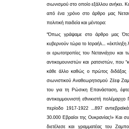
σιωνισμού στο οποίο εξάλλου ανήκει. Κα
από ένα χρόνο στο άρθρο μας Νεταν
πολιτική παιδεία και μέντορα:
“Όπως γράψαμε στο άρθρο μας Όταν
κυβερνούν τώρα το Ισραήλ... «έκπληξη λ
οι ερωτοτροπίες του Νετανιάχου και 
αντικομουνιστών και ρατσιστών, που “κ
κάθε άλλο καθώς ο πρώτος διδάξας δ
σιωνιστικού Αναθεωρητισμού Ζέεφ Ζα
του για τη Ρώσικη Επανάσταση, έφτ
αντικομμουνιστή εθνικιστή πολέμαρχο 
περίοδο 1917-1922 ...897 αντιεβραϊκ
30.000 Εβραίοι της Ουκρανίας!» Και συ
διετέλεσε και γραμματέας του Ζαμπο