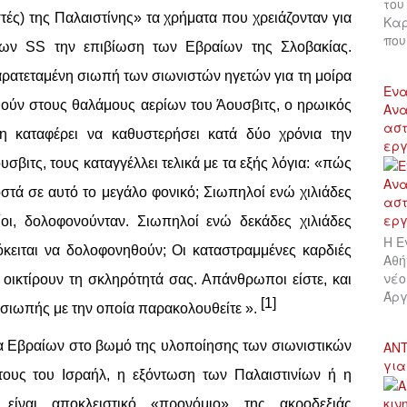
του
τές) της Παλαιστίνης» τα χρήματα που χρειάζονταν για
Καρ
πο
των SS την επιβίωση των Εβραίων της Σλοβακίας.
αρατεταμένη σιωπή των σιωνιστών ηγετών για τη μοίρα
Ενα
ούν στους θαλάμους αερίων του Άουσβιτς, ο ηρωικός
Ανα
αστ
δη καταφέρει να καθυστερήσει κατά δύο χρόνια την
εργ
βιτς, τους καταγγέλλει τελικά με τα εξής λόγια: «πώς
στά σε αυτό το μεγάλο φονικό; Σιωπηλοί ενώ χιλιάδες
ίοι, δολοφονούνταν. Σιωπηλοί ενώ δεκάδες χιλιάδες
Η Ε
κειται να δολοφονηθούν; Οι καταστραμμένες καρδιές
Αθή
νέο
 οικτίρουν τη σκληρότητά σας. Απάνθρωποι είστε, και
Άργ
[1]
ς σιωπής με την οποία παρακολουθείτε ».
ΑΝΤ
σία Εβραίων στο βωμό της υλοποίησης των σιωνιστικών
για
τους του Ισραήλ, η εξόντωση των Παλαιστινίων ή η
 είναι αποκλειστικό «προνόμιο» της ακροδεξιάς