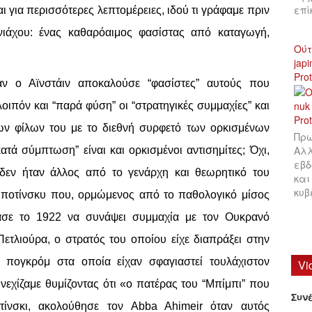
επ
ι για περισσότερες λεπτομέρειες, ιδού τι γράφαμε πριν
ιάχου: ένας καθαρόαιμος φασίστας από καταγωγή,
Ούτ
jap
Pro
 ο Αϊνστάιν αποκαλούσε “φασίστες” αυτούς που
οιπόν και “παρά φύση” οι “στρατηγικές συμμαχίες” και
των φίλων του με το διεθνή συρφετό των ορκισμένων
Πρω
Αλλ
ατά σύμπτωση” είναι και ορκισμένοι αντισημίτες; Όχι,
εβδ
εν ήταν άλλος από το γενάρχη και θεωρητικό του
και
κυβ
μποτίνσκυ που, ορμώμενος από το παθολογικό μίσος
ασε το 1922 να συνάψει συμμαχία με τον Ουκρανό
Πετλιούρα, ο στρατός του οποίου είχε διαπράξει στην
ά πογκρόμ στα οποία είχαν σφαγιαστεί τουλάχιστον
Vi
νεχίζαμε θυμίζοντας ότι «ο πατέρας του “Μπίμπι” που
Συν
τίνσκι, ακολούθησε τον Abba Ahimeir όταν αυτός