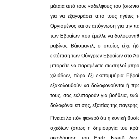
μάταια από τους «αδελφούς του (σιωνισ
για να εξαγοράσει από τους ηγέτες 
Οργισμένος και σε απόγνωση για την π
των Εβραίων που έμελλε να δολοφονηθ
ραβίνος Βάισμαντλ, ο οποίος είχε ή
εκτόπιση των Ούγγρων Εβραίων στο Άουσ
μπορείτε να παραμένετε σιωπηλοί μπρο
χιλιάδων, τώρα έξι εκατομμύρια Εβρα
εξακολουθούν να δολοφονούνται ή πρό
τους, σας εκλιπαρούν για βοήθεια, ενώ
δολοφόνοι επίσης, εξαιτίας της παγερή
Γίνεται λοιπόν φανερό ότι η κυνική θυ
σχεδίων (όπως η δημιουργία του κρά
οικοδόμηση του Eretz Israel) δεν