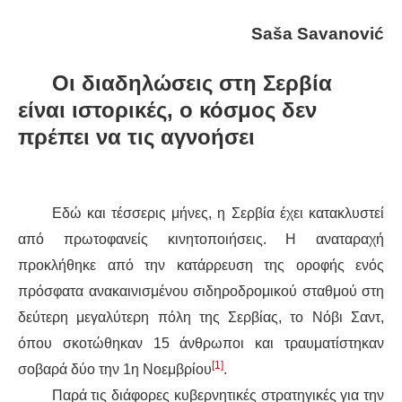
Saš
a
Savanović
ΔΙΕΘΝΉ
Οι διαδηλώσεις στη Σερβία
ΕΙΔΉΣΕΙΣ
είναι ιστορικές, ο κόσμος δεν
ΚΌΣΜΟΣ
πρέπει να τις αγνοήσει
ΑΝΑΤΟΛΙΚΉ ΕΥΡΏΠΗ / ΒΑΛΚΆΝΙΑ
Εδώ και τέσσερις μήνες, η Σερβία έχει κατακλυστεί
ΔΥΤΙΚΉ ΕΥΡΏΠΗ
από πρωτοφανείς κινητοποιήσεις. Η αναταραχή
ΜΈΣΗ ΑΝΑΤΟΛΉ / ΒΌΡΕΙΑ ΑΦΡΙΚΉ
προκλήθηκε από την κατάρρευση της οροφής ενός
πρόσφατα ανακαινισμένου σιδηροδρομικού σταθμού στη
ΒΌΡΕΙΑ ΑΜΕΡΙΚΉ
δεύτερη μεγαλύτερη πόλη της Σερβίας, το Νόβι Σαντ,
όπου σκοτώθηκαν 15 άνθρωποι και τραυματίστηκαν
ΛΑΤΙΝΙΚΉ ΑΜΕΡΙΚΉ
[1]
σοβαρά δύο την 1η Νοεμβρίου
.
Παρά τις διάφορες κυβερνητικές στρατηγικές για την
ΑΣΊΑ / ΩΚΕΑΝΊΑ