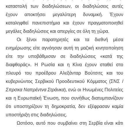
καταστολή των διαδηλώσεων, οι διαδηλώσεις αυτές
ΑΦΡΙΚΉ
έχουν αποκτήσει μεγαλύτερη δυναμική. Έχουν
καταληφθεί πανεπιστήμια και έχουν πραγματοποιηθεί
ΕΡΓΑΤΙΚΌ ΚΊΝΗΜΑ
μεγάλες διαδηλώσεις και απεργίες σε όλη τη χώρα.
Οι ξένοι παρατηρητές και τα διεθνή μέσα
ΚΙΝΗΤΟΠΟΙΉΣΕΙΣ
ενημέρωσης είτε αγνόησαν αυτή τη μαζική κινητοποίηση
ΕΙΔΉΣΕΙΣ
είτε την υποβάθμισαν σε διαδηλώσεις «κατά της
διαφθοράς». Η Ρωσία και η Κίνα έχουν σταθεί στο
ΑΝΑΚΟΙΝΏΣΕΙΣ
πλευρό του προέδρου Αλεξάνταρ Βούτσιτς και του
κυβερνώντος Σερβικού Προοδευτικού Κόμματος (ΣΝΣ /
ΑΝΑΛΎΣΕΙΣ
Σπρσκα Ναπρέντνα Στράνκα
), ενώ οι Ηνωμένες Πολιτείες
και η Ευρωπαϊκή Ένωση, που συνήθως διατυμπανίζουν
ΚΙΝΉΜΑΤΑ
ότι υποστηρίζουν τη δημοκρατία, δεν εξέφρασαν καμία
ΚΙΝΗΤΟΠΟΙΉΣΕΙΣ
υποστήριξη στις διαδηλώσεις.
Ωστόσο, αυτό που συμβαίνει στη Σερβία είναι κάτι