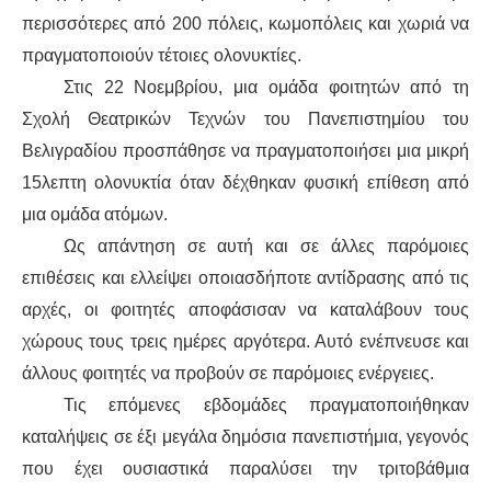
ΙΣΤΟΡΊΑ / ΘΕΩΡΊΑ
περισσότερες από 200 πόλεις, κωμοπόλεις και χωριά να
πραγματοποιούν τέτοιες ολονυκτίες.
ΙΣΤΟΡΊΑ
Στις 22 Νοεμβρίου, μια ομάδα φοιτητών από τη
ΘΕΩΡΊΑ
Σχολή Θεατρικών Τεχνών του Πανεπιστημίου του
Βελιγραδίου προσπάθησε να πραγματοποιήσει μια μικρή
ΠΟΛΙΤΙΣΜΌΣ
15λεπτη ολονυκτία όταν δέχθηκαν φυσική επίθεση από
μια ομάδα ατόμων.
ΛΟΓΟΤΕΧΝΊΑ / ΤΈΧΝΗ
Ως απάντηση σε αυτή και σε άλλες παρόμοιες
επιθέσεις και ελλείψει οποιασδήποτε αντίδρασης από τις
ΜΟΥΣΙΚΉ
αρχές, οι φοιτητές αποφάσισαν να καταλάβουν τους
ΚΙΝΗΜΑΤΟΓΡΆΦΟΣ
χώρους τους τρεις ημέρες αργότερα. Αυτό ενέπνευσε και
άλλους φοιτητές να προβούν σε παρόμοιες ενέργειες.
Τις επόμενες εβδομάδες πραγματοποιήθηκαν
καταλήψεις σε έξι μεγάλα δημόσια πανεπιστήμια, γεγονός
που έχει ουσιαστικά παραλύσει την τριτοβάθμια