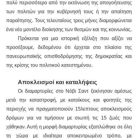
ΕΙΔΉΣΕΙΣ
πολύ περισσότερο από την εκτόνωση της απογοήτευσης
των πολιτών για την κυβέρνησή τους ή την απαίτηση
ΑΝΑΚΟΙΝΏΣΕΙΣ
παραίτησης. Τους τελευταίους τρεις μήνες διαμορφώνεται
ένα νέο μοντέλο διοίκησης των θεσμών και της κοινωνίας.
ΝΕΟΛΑΊΑ
Πρόκειται για μια ιστορική εξέλιξη που αξίζει να
ΑΝΤΙΦΑΣΙΣΤΙΚΌ
προσέξουμε, δεδομένου ότι έρχεται στο πλαίσιο της
πανευρωπαϊκής οπισθοδρόμησης της δημοκρατίας και
ΑΝΤΙΡΑΤΣΙΣΤΙΚΌ
της κρίσης του πολιτικού κατεστημένου.
ΓΥΝΑΙΚΕΊΟ
Αποκλεισμοί και καταλήψεις
Οι διαμαρτυρίες στο Νόβι Σαντ ξεκίνησαν αμέσως
LGBTQIA+
μετά την καταστροφή, με κατοίκους και φοιτητές της
ΠΕΡΙΒΆΛΛΟΝ
περιοχής να πραγματοποιούν 15λεπτους αποκλεισμούς
δρόμων για να τιμήσουν με σιωπή τις 15 ζωές που
ΚΙΝΉΜΑΤΑ ΠΌΛΗΣ
χάθηκαν. Αυτή η μορφή διαμαρτυρίας εξαπλώθηκε σε όλη
τη χώρα με ιδιαίτερα αποκεντρωμένο τρόπο, με