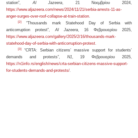
station”,
Al Jazeera
, 21
Νοεμβρίου
2024,
https://www.aljazeera.com/news/2024/11/21/serbia-arrests-11-as-
anger-surges-over-roof-collapse-at-train-station
.
[2]
“Thousands mark Statehood Day of Serbia with
anticorruption protest”,
Al Jazeera
, 16
Φεβρουαρίου
2025,
https://www.aljazeera.com/gallery/2025/2/16/thousands-mark-
statehood-day-of-serbia-with-anticorruption-protest
.
[3]
“CRTA: Serbian citizens’ massive support for students’
demands and protests”,
N1
, 19
Φεβρουαρίου
2025,
https://n1info.rs/english/news/crta-serbian-citizens-massive-support-
for-students-demands-and-protests/
.