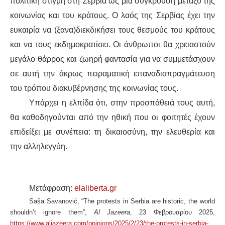
πολιτική στιγμή στη Σερβία ως μια σύγκρουση μεταξύ της
κοινωνίας και του κράτους. Ο λαός της Σερβίας έχει την
ευκαιρία να (ξανα)διεκδικήσει τους θεσμούς του κράτους
και να τους εκδημοκρατίσει. Οι άνθρωποι θα χρειαστούν
μεγάλο θάρρος και ζωηρή φαντασία για να συμμετάσχουν
σε αυτή την άκρως πειραματική επαναδιαπραγμάτευση
του τρόπου διακυβέρνησης της κοινωνίας τους.
Υπάρχει η ελπίδα ότι, στην προσπάθειά τους αυτή,
θα καθοδηγούνται από την ηθική που οι φοιτητές έχουν
επιδείξει με συνέπεια: τη δικαιοσύνη, την ελευθερία και
την αλληλεγγύη.
Μετάφραση:
elaliberta.gr
Saša Savanović, “The protests in Serbia are historic, the world
shouldn’t ignore them”,
Al Jazeera
, 23 Φεβρουαρίου 2025,
https://www.aljazeera.com/opinions/2025/2/23/the-protests-in-serbia-