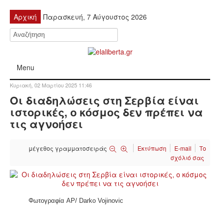
Αρχική
Παρασκευή, 7 Αύγουστος 2026
Menu
Κυριακή, 02 Μαρτίου 2025 11:46
ΠΟΛΙΤΙΚΉ
Οι διαδηλώσεις στη Σερβία είναι
ιστορικές, ο κόσμος δεν πρέπει να
ΚΙΝΗΤΟΠΟΙΉΣΕΙΣ
τις αγνοήσει
ΕΙΔΉΣΕΙΣ
μέγεθος γραμματοσειράς
Εκτύπωση
E-mail
Το
σχόλιό σας
ΑΝΑΚΟΙΝΏΣΕΙΣ
ΑΝΑΛΎΣΕΙΣ
Φωτογραφία AP/ Darko Vojinovic
ΟΙΚΟΝΟΜΊΑ