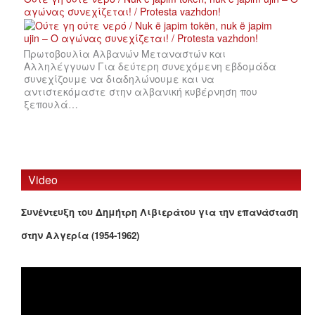
αγώνας συνεχίζεται! / Protesta vazhdon!
Πρωτοβουλία Αλβανών Μεταναστών και
Αλληλέγγυων Για δεύτερη συνεχόμενη εβδομάδα
συνεχίζουμε να διαδηλώνουμε και να
αντιστεκόμαστε στην αλβανική κυβέρνηση που
ξεπουλά…
Video
Συνέντευξη του Δημήτρη Λιβιεράτου για την επανάσταση
στην Αλγερία (1954-1962)