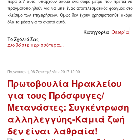
ΕΙΔΉΣΕΙΣ
πέρα απ’ αυτό, υπάρχουν ακόμα ένα σωρό μέτρα που πρέπει να
πραγματοποιηθούν για να μπει ένας αποτελεσματικός φραγμός στο
ΑΝΑΚΟΙΝΏΣΕΙΣ
κλείσιμο των επιχειρήσεων. Όμως δεν έχουν χρησιμοποιηθεί ακόμα
όλα τα μέσα για το σκοπό αυτό.
ΝΕΟΛΑΊΑ
Κατηγορία
Θεωρία
Το Σχόλιό Σας
Διαβάστε περισσότερα...
ΑΝΤΙΦΑΣΙΣΤΙΚΌ
ΑΝΤΙΡΑΤΣΙΣΤΙΚΌ
Παρασκευή, 08 Σεπτεμβρίου 2017 12:00
ΓΥΝΑΙΚΕΊΟ
Πρωτοβουλία Ηρακλείου
για τους Πρόσφυγες/
LGBTQIA+
Μετανάστες: Συγκέντρωση
ΠΕΡΙΒΆΛΛΟΝ
αλληλεγγύης-Καμιά ζωή
ΚΙΝΉΜΑΤΑ ΠΌΛΗΣ
δεν είναι λαθραία!