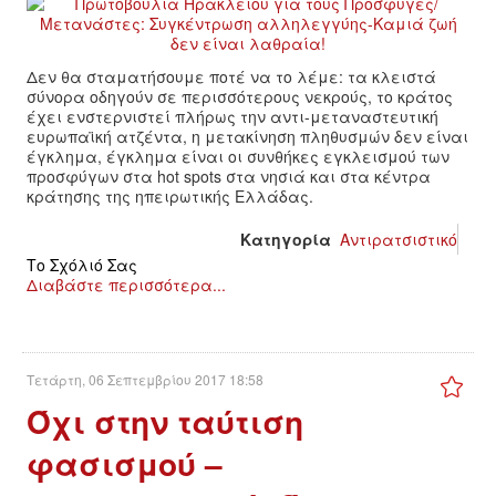
ΙΣΤΟΡΊΑ / ΘΕΩΡΊΑ
ΙΣΤΟΡΊΑ
Δεν θα σταματήσουμε ποτέ να το λέμε: τα κλειστά
σύνορα οδηγούν σε περισσότερους νεκρούς, το κράτος
ΘΕΩΡΊΑ
έχει ενστερνιστεί πλήρως την αντι-μεταναστευτική
ευρωπαϊκή ατζέντα, η μετακίνηση πληθυσμών δεν είναι
έγκλημα, έγκλημα είναι οι συνθήκες εγκλεισμού των
ΠΟΛΙΤΙΣΜΌΣ
προσφύγων στα hot spots στα νησιά και στα κέντρα
κράτησης της ηπειρωτικής Ελλάδας.
ΛΟΓΟΤΕΧΝΊΑ / ΤΈΧΝΗ
Κατηγορία
Αντιρατσιστικό
Το Σχόλιό Σας
ΜΟΥΣΙΚΉ
Διαβάστε περισσότερα...
ΚΙΝΗΜΑΤΟΓΡΆΦΟΣ
Τετάρτη, 06 Σεπτεμβρίου 2017 18:58
Όχι στην ταύτιση
φασισμού –