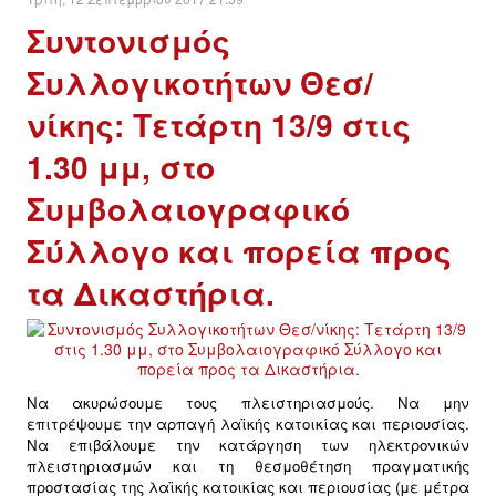
Συντονισμός
ΔΙΕΘΝΉ
Συλλογικοτήτων Θεσ/
ΕΙΔΉΣΕΙΣ
νίκης: Τετάρτη 13/9 στις
1.30 μμ, στο
ΚΌΣΜΟΣ
Συμβολαιογραφικό
ΑΝΑΤΟΛΙΚΉ ΕΥΡΏΠΗ / ΒΑΛΚΆΝΙΑ
Σύλλογο και πορεία προς
ΔΥΤΙΚΉ ΕΥΡΏΠΗ
τα Δικαστήρια.
ΜΈΣΗ ΑΝΑΤΟΛΉ / ΒΌΡΕΙΑ ΑΦΡΙΚΉ
ΒΌΡΕΙΑ ΑΜΕΡΙΚΉ
Nα ακυρώσουμε τους πλειστηριασμούς. N
α μην
επιτρέψουμε την αρπαγή λαϊκής κατοικίας και περιουσίας.
ΛΑΤΙΝΙΚΉ ΑΜΕΡΙΚΉ
N
α επιβάλουμε την κατάργηση των ηλεκτρονικών
πλειστηριασμών και τη θεσμοθέτηση πραγματικής
προστασίας της λαϊκής κατοικίας και περιουσίας (με μέτρα
ΑΣΊΑ / ΩΚΕΑΝΊΑ