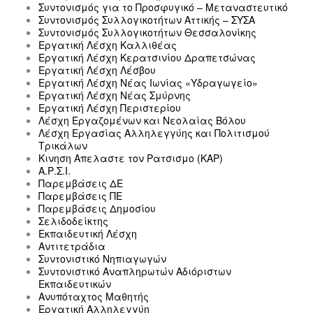
Συντονισμός για το Προσφυγικό – Μεταναστευτικό
Συντονισμός Συλλογικοτήτων Αττικής – ΣΥΣΑ
Συντονισμός Συλλογικοτήτων Θεσσαλονίκης
Εργατική Λέσχη Καλλιθέας
Εργατική Λέσχη Κερατσινίου Δραπετσώνας
Εργατική Λέσχη Λέσβου
Εργατική Λέσχη Νέας Ιωνίας «Υδραγωγείο»
Εργατική Λέσχη Νέας Σμύρνης
Εργατική Λέσχη Περιστερίου
Λέσχη Εργαζομένων και Νεολαίας Βόλου
Λέσχη Εργασίας Αλληλεγγύης και Πολιτισμού
Τρικάλων
Κινηση Απελαστε τον Ρατσισμο (ΚΑΡ)
Α.Ρ.Σ.Ι.
Παρεμβάσεις ΔΕ
Παρεμβάσεις ΠΕ
Παρεμβάσεις Δημοσίου
Σελιδοδείκτης
Εκπαιδευτική Λέσχη
Αντιτετράδια
Συντονιστικό Νηπιαγωγών
Συντονιστικό Αναπληρωτών Αδιόριστων
Εκπαιδευτικών
Ανυπόταχτος Μαθητής
Εργατική Αλληλεγγύη