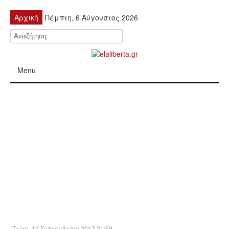
Αρχική
Πέμπτη, 6 Αύγουστος 2026
Menu
ΠΟΛΙΤΙΚΉ
ΚΙΝΗΤΟΠΟΙΉΣΕΙΣ
ΕΙΔΉΣΕΙΣ
ΑΝΑΚΟΙΝΏΣΕΙΣ
ΑΝΑΛΎΣΕΙΣ
ΟΙΚΟΝΟΜΊΑ
Τρίτη, 12 Σεπτεμβρίου 2017 21:59