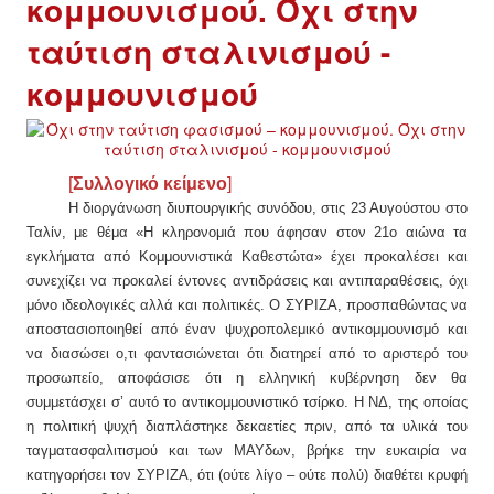
κομμουνισμού. Όχι στην
ταύτιση σταλινισμού -
κομμουνισμού
[
Συλλογικό κείμενο
]
Η διοργάνωση διυπουργικής συνόδου, στις 23 Αυγούστου στο
Ταλίν, με θέμα «Η κληρονομιά που άφησαν στον 21ο αιώνα τα
εγκλήματα από Κομμουνιστικά Καθεστώτα» έχει προκαλέσει και
συνεχίζει να προκαλεί έντονες αντιδράσεις και αντιπαραθέσεις, όχι
μόνο ιδεολογικές αλλά και πολιτικές. Ο ΣΥΡΙΖΑ, προσπαθώντας να
αποστασιοποιηθεί από έναν ψυχροπολεμικό αντικομμουνισμό και
να διασώσει ο,τι φαντασιώνεται ότι διατηρεί από το αριστερό του
προσωπείο, αποφάσισε ότι η ελληνική κυβέρνηση δεν θα
συμμετάσχει σ’ αυτό το αντικομμουνιστικό τσίρκο. Η ΝΔ, της οποίας
η πολιτική ψυχή διαπλάστηκε δεκαετίες πριν, από τα υλικά του
ταγματασφαλιτισμού και των ΜΑΥδων, βρήκε την ευκαιρία να
κατηγορήσει τον ΣΥΡΙΖΑ, ότι (ούτε λίγο – ούτε πολύ) διαθέτει κρυφή