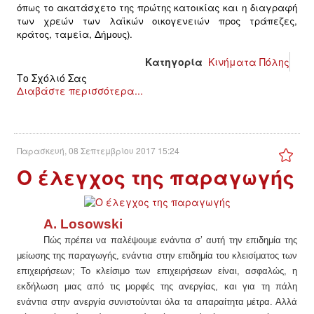
όπως το ακατάσχετο της πρώτης κατοικίας και η διαγραφή
των χρεών των λαϊκών οικογενειών προς τράπεζες,
ΑΦΡΙΚΉ
κράτος, ταμεία, Δήμους).
Κατηγορία
Κινήματα Πόλης
ΕΡΓΑΤΙΚΌ ΚΊΝΗΜΑ
Το Σχόλιό Σας
Διαβάστε περισσότερα...
ΚΙΝΗΤΟΠΟΙΉΣΕΙΣ
ΕΙΔΉΣΕΙΣ
Παρασκευή, 08 Σεπτεμβρίου 2017 15:24
Ο έλεγχος της παραγωγής
ΑΝΑΚΟΙΝΏΣΕΙΣ
ΑΝΑΛΎΣΕΙΣ
A. Losowski
Πώς πρέπει να παλέψουμε ενάντια σ’ αυτή την επιδημία της
ΚΙΝΉΜΑΤΑ
μείωσης της παραγωγής, ενάντια στην επιδημία του κλεισίματος των
επιχειρήσεων; Το κλείσιμο των επιχειρήσεων είναι, ασφαλώς, η
ΚΙΝΗΤΟΠΟΙΉΣΕΙΣ
εκδήλωση μιας από τις μορφές της ανεργίας, και για τη πάλη
ενάντια στην ανεργία συνιστούνται όλα τα απαραίτητα μέτρα. Αλλά